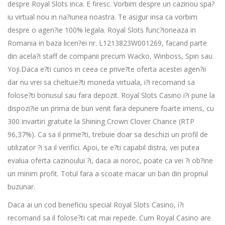
despre Royal Slots inca. E firesc. Vorbim despre un cazinou spa?
iu virtual nou in na?iunea noastra. Te asigur insa ca vorbim
despre o agen?ie 100% legala. Royal Slots func?ioneaza in
Romania in baza licen?ei nr. L1213823W001269, facand parte
din acela?i staff de companii precum Wacko, Winboss, Spin sau
Yoji.Daca e?ti curios in ceea ce prive?te oferta acestei agen?ii
dar nu vrei sa cheltuie?ti moneda virtuala, i?i recomand sa
folose?ti bonusul sau fara depozit. Royal Slots Casino i?i pune la
dispozi?ie un prima de bun venit fara depunere foarte imens, cu
300 invartiri gratuite la Shining Crown Clover Chance (RTP
96,37%). Ca sa il prime?ti, trebuie doar sa deschizi un profil de
utilizator ?i sa il verifici. Apoi, te e?ti capabil distra, vei putea
evalua oferta cazinoului ?i, daca ai noroc, poate ca vei ?i ob?ine
un minim profit. Totul fara a scoate macar un ban din propriul
buzunar.
Daca ai un cod beneficiu special Royal Slots Casino, i?i
recomand sa il folose?ti cat mai repede. Cum Royal Casino are