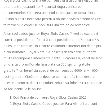
Royal Slots casino prima de bun venit fara depunere disponibil
doar pentru jucatorii noi ?i acordat dupa verificarea
documentelor. Folosirea unui cod cadou jucator Royal Slots
Casino nu este necesara pentru a ob?ine aceasta promo?ie.Cite?
te termenii ?i condi?iile bonusului inainte de a-l revendica.
Ai un cod cadou jucator Royal Slots Casino ?i vrei sa explorezi
cum il ai posibilitatea folosi ?i ce ai posibilitatea ob?ine cu el? Ai
ajuns unde trebuie. Unul dintre cazinourile internet noi de pe pia?
a din Romania, Royal Slots ?i-a deschis deschiderile cu foarte
multe recompense interesante pentru jucatorii sai, vedetele fiind
un oferta promo?ionala fara plata cu 300 spinuri gratuite
gratuite ?i un beneficiu special de bun venit cu 6000 lei + 1000
rotiri gratuite. Cite?te mai departe pentru a afla totul despre
aceste promo?ii, dar ?i ce coduri trebuie sa folose?ti ?i ce trebuie
sa faci pentru a le ob?ine.
Cod Prima de bun venit Royal Slots Casino 2025
Royal Slots Casino Cadou jucator Fara Alimentare cont