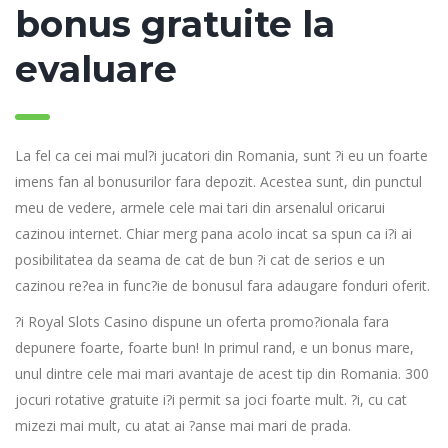
bonus gratuite la
evaluare
La fel ca cei mai mul?i jucatori din Romania, sunt ?i eu un foarte
imens fan al bonusurilor fara depozit. Acestea sunt, din punctul
meu de vedere, armele cele mai tari din arsenalul oricarui
cazinou internet. Chiar merg pana acolo incat sa spun ca i?i ai
posibilitatea da seama de cat de bun ?i cat de serios e un
cazinou re?ea in func?ie de bonusul fara adaugare fonduri oferit.
?i Royal Slots Casino dispune un oferta promo?ionala fara
depunere foarte, foarte bun! In primul rand, e un bonus mare,
unul dintre cele mai mari avantaje de acest tip din Romania. 300
jocuri rotative gratuite i?i permit sa joci foarte mult. ?i, cu cat
mizezi mai mult, cu atat ai ?anse mai mari de prada.