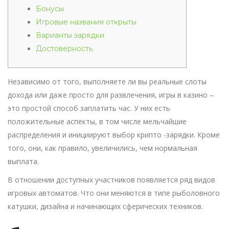
Бонусы
Игровые названия открыты
Варианты зарядки
Достоверность
Независимо от того, выполняете ли вы реальные слоты
дохода или даже просто для развлечения, игры в казино –
это простой способ заплатить час. У них есть
положительные аспекты, в том числе мельчайшие
распределения и инициируют выбор крипто -зарядки. Кроме
того, они, как правило, увеличились, чем нормальная
выплата.
В отношении доступных участников появляется ряд видов
игровых автоматов.
Что они меняются в типе рыболовного
катушки, дизайна и начинающих сферических техников.