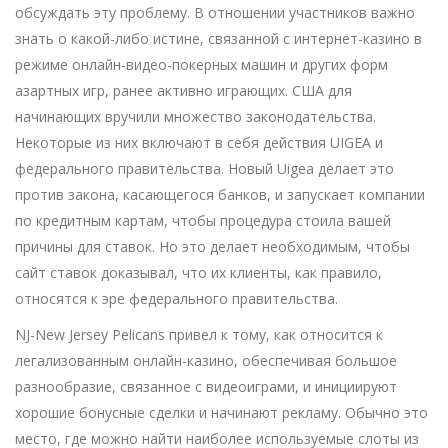
обсуждать эту проблему. В отношении участников важно
знать о какой-либо истине, связанной с интернет-казино в
режиме онлайн-видео-покерных машин и других форм
азартных игр, ранее активно играющих. США для
начинающих вручили множество законодательства.
Некоторые из них включают в себя действия UIGEA и
федерального правительства. Новый Uigea делает это
против закона, касающегося банков, и запускает компании
по кредитным картам, чтобы процедура стоила вашей
причины для ставок. Но это делает необходимым, чтобы
сайт ставок доказывал, что их клиенты, как правило,
относятся к эре федерального правительства.
NJ-New Jersey Pelicans привел к тому, как относится к
легализованным онлайн-казино, обеспечивая большое
разнообразие, связанное с видеоиграми, и инициируют
хорошие бонусные сделки и начинают рекламу. Обычно это
место, где можно найти наиболее используемые слоты из