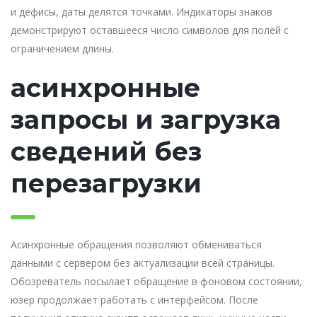
и дефисы, даты делятся точками. Индикаторы знаков
демонстрируют оставшееся число символов для полей с
ограничением длины.
асинхронные
запросы и загрузка
сведений без
перезагрузки
Асинхронные обращения позволяют обмениваться
данными с сервером без актуализации всей страницы.
Обозреватель посылает обращение в фоновом состоянии,
юзер продолжает работать с интерфейсом. После