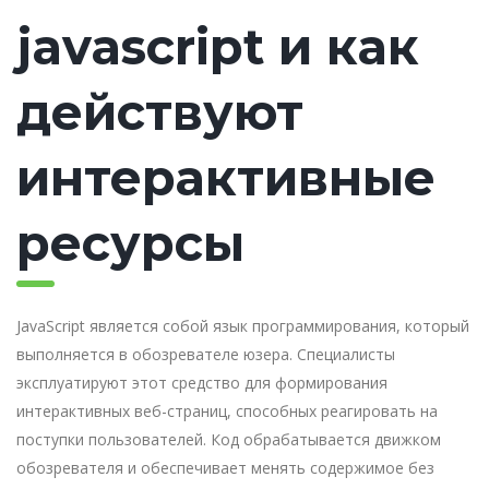
javascript и как
действуют
интерактивные
ресурсы
JavaScript является собой язык программирования, который
выполняется в обозревателе юзера. Специалисты
эксплуатируют этот средство для формирования
интерактивных веб-страниц, способных реагировать на
поступки пользователей. Код обрабатывается движком
обозревателя и обеспечивает менять содержимое без