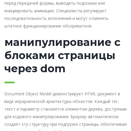
перед передачей формы, выводить подсказки или
инициировать анимацию. Специалисты регулируют
последовательность исполнения и могут отменять
штатное функционирование обозревателя.
манипулирование с
блоками страницы
через dom
Document Object Model демонстрирует HTML-документ в
виде иерархической архитектуры объектов. Каждый тег,
текст и параметр становятся элементом дерева, доступным
для кодового манипулирования. Браузер автоматически
создаёт эту структуру при подгрузке страницы, обеспечивая