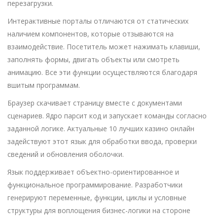
перезагрузки.
Интерактивные порталы отличаются от статических
наличием компонентов, которые отзываются на
взаимодействие. Посетитель может нажимать клавиши,
заполнять формы, двигать объекты или смотреть
анимацию. Все эти функции осуществляются благодаря
вшитым программам.
Браузер скачивает страницу вместе с документами
сценариев. Ядро парсит код и запускает команды согласно
заданной логике. Актуальные 10 лучших казино онлайн
задействуют этот язык для обработки ввода, проверки
сведений и обновления оболочки.
Язык поддерживает объектно-ориентированное и
функциональное программирование. Разработчики
генерируют переменные, функции, циклы и условные
структуры для воплощения бизнес-логики на стороне