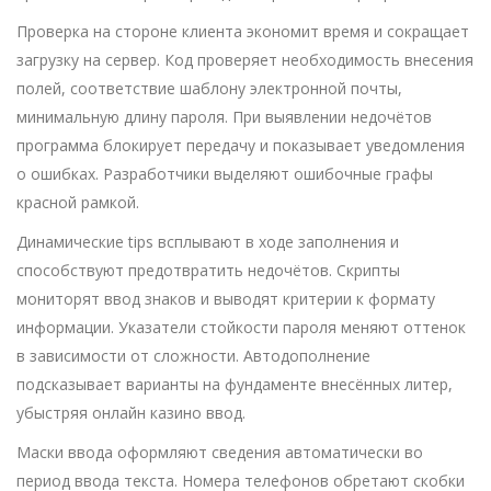
Проверка на стороне клиента экономит время и сокращает
загрузку на сервер. Код проверяет необходимость внесения
полей, соответствие шаблону электронной почты,
минимальную длину пароля. При выявлении недочётов
программа блокирует передачу и показывает уведомления
о ошибках. Разработчики выделяют ошибочные графы
красной рамкой.
Динамические tips всплывают в ходе заполнения и
способствуют предотвратить недочётов. Скрипты
мониторят ввод знаков и выводят критерии к формату
информации. Указатели стойкости пароля меняют оттенок
в зависимости от сложности. Автодополнение
подсказывает варианты на фундаменте внесённых литер,
убыстряя онлайн казино ввод.
Маски ввода оформляют сведения автоматически во
период ввода текста. Номера телефонов обретают скобки