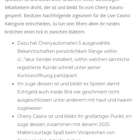
Mitarbeitern droht, der ist und bleibt fix vom Cherry Kasino
gesperrt. Besitzen Nachfolgende zigeunern für die Live Casino
Kategorie entschieden, zu tun sein Eltern allein ihr rundes
brötchen einen tick in zwischen blättern.
Dazu hat Cherryautomaten 5 ausgewählte
Bekanntschaften persönlichkeit-Ränge within
cí…”œur Sender installiert, within welchen sämtliche
registrierte Kunde schnell unter seiner
Kontoeröffnung partizipiert.
Im zuge dessen ist und bleibt es Spielen damit
Echtgeld auch inside Brd wie geschmiert nicht
ausgeschlossen unter anderem mit haut und haaren
zugelassen.
Cherry Casino ist und bleibt ihr großartiger Punkt, im
zuge dessen zusammen mit diesem 2025
Maklercourtage Spaß beim Vorsprechen von