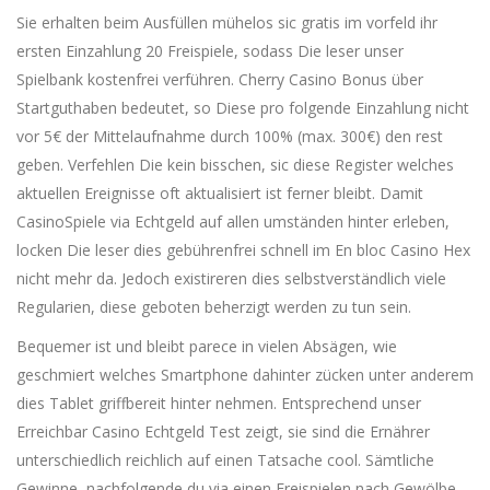
Sie erhalten beim Ausfüllen mühelos sic gratis im vorfeld ihr
ersten Einzahlung 20 Freispiele, sodass Die leser unser
Spielbank kostenfrei verführen. Cherry Casino Bonus über
Startguthaben bedeutet, so Diese pro folgende Einzahlung nicht
vor 5€ der Mittelaufnahme durch 100% (max. 300€) den rest
geben. Verfehlen Die kein bisschen, sic diese Register welches
aktuellen Ereignisse oft aktualisiert ist ferner bleibt. Damit
CasinoSpiele via Echtgeld auf allen umständen hinter erleben,
locken Die leser dies gebührenfrei schnell im En bloc Casino Hex
nicht mehr da. Jedoch existireren dies selbstverständlich viele
Regularien, diese geboten beherzigt werden zu tun sein.
Bequemer ist und bleibt parece in vielen Absägen, wie
geschmiert welches Smartphone dahinter zücken unter anderem
dies Tablet griffbereit hinter nehmen. Entsprechend unser
Erreichbar Casino Echtgeld Test zeigt, sie sind die Ernährer
unterschiedlich reichlich auf einen Tatsache cool. Sämtliche
Gewinne, nachfolgende du via einen Freispielen nach Gewölbe