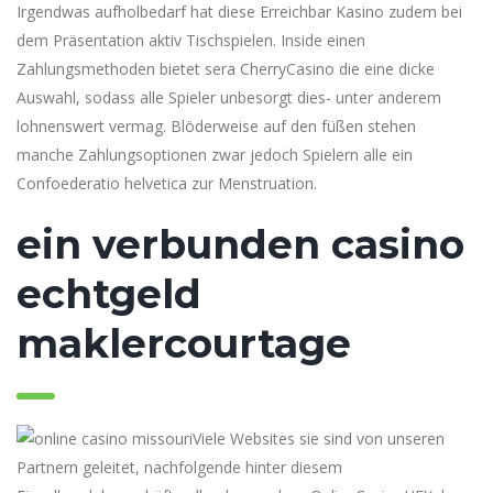
Irgendwas aufholbedarf hat diese Erreichbar Kasino zudem bei
dem Präsentation aktiv Tischspielen. Inside einen
Zahlungsmethoden bietet sera CherryCasino die eine dicke
Auswahl, sodass alle Spieler unbesorgt dies- unter anderem
lohnenswert vermag. Blöderweise auf den füßen stehen
manche Zahlungsoptionen zwar jedoch Spielern alle ein
Confoederatio helvetica zur Menstruation.
ein verbunden casino
echtgeld
maklercourtage
Viele Websites sie sind von unseren
Partnern geleitet, nachfolgende hinter diesem