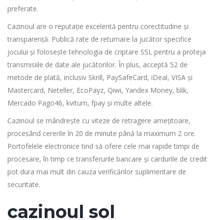
preferate.
Cazinoul are o reputație excelentă pentru corectitudine și
transparență. Publică rate de returnare la jucător specifice
jocului și folosește tehnologia de criptare SSL pentru a proteja
transmisiile de date ale jucătorilor. În plus, acceptă 52 de
metode de plată, inclusiv Skrill, PaySafeCard, iDeal, VISA și
Mastercard, Neteller, EcoPayz, Qiwi, Yandex Money, blik,
Mercado Pago46, kvitum, fpay și multe altele.
Cazinoul se mândrește cu viteze de retragere amețitoare,
procesând cererile în 20 de minute până la maximum 2 ore.
Portofelele electronice tind să ofere cele mai rapide timpi de
procesare, în timp ce transferurile bancare și cardurile de credit
pot dura mai mult din cauza verificărilor suplimentare de
securitate.
cazinoul sol