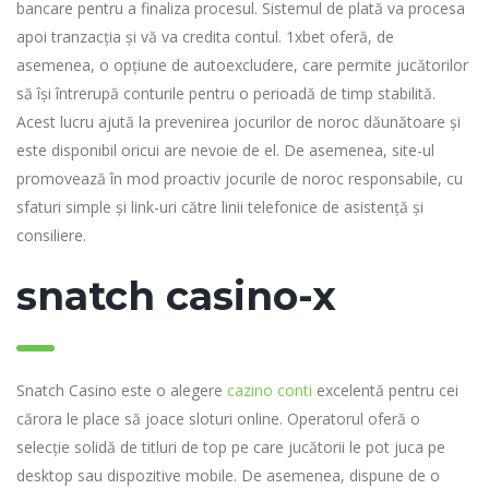
bancare pentru a finaliza procesul. Sistemul de plată va procesa
apoi tranzacția și vă va credita contul. 1xbet oferă, de
asemenea, o opțiune de autoexcludere, care permite jucătorilor
să își întrerupă conturile pentru o perioadă de timp stabilită.
Acest lucru ajută la prevenirea jocurilor de noroc dăunătoare și
este disponibil oricui are nevoie de el. De asemenea, site-ul
promovează în mod proactiv jocurile de noroc responsabile, cu
sfaturi simple și link-uri către linii telefonice de asistență și
consiliere.
snatch casino-x
Snatch Casino este o alegere
cazino conti
excelentă pentru cei
cărora le place să joace sloturi online. Operatorul oferă o
selecție solidă de titluri de top pe care jucătorii le pot juca pe
desktop sau dispozitive mobile. De asemenea, dispune de o