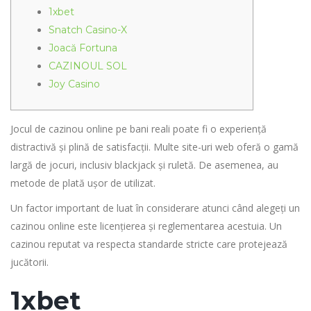
1xbet
Snatch Casino-X
Joacă Fortuna
CAZINOUL SOL
Joy Casino
Jocul de cazinou online pe bani reali poate fi o experiență
distractivă și plină de satisfacții. Multe site-uri web oferă o gamă
largă de jocuri, inclusiv blackjack și ruletă. De asemenea, au
metode de plată ușor de utilizat.
Un factor important de luat în considerare atunci când alegeți un
cazinou online este licențierea și reglementarea acestuia.
Un
cazinou reputat va respecta standarde stricte care protejează
jucătorii.
1xbet