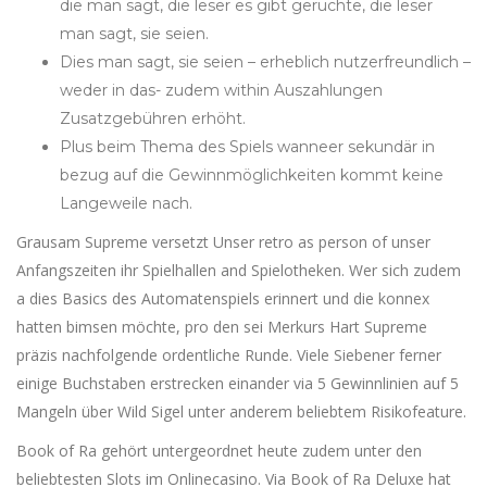
die man sagt, die leser es gibt gerüchte, die leser
man sagt, sie seien.
Dies man sagt, sie seien – erheblich nutzerfreundlich –
weder in das- zudem within Auszahlungen
Zusatzgebühren erhöht.
Plus beim Thema des Spiels wanneer sekundär in
bezug auf die Gewinnmöglichkeiten kommt keine
Langeweile nach.
Grausam Supreme versetzt Unser retro as person of unser
Anfangszeiten ihr Spielhallen and Spielotheken. Wer sich zudem
a dies Basics des Automatenspiels erinnert und die konnex
hatten bimsen möchte, pro den sei Merkurs Hart Supreme
präzis nachfolgende ordentliche Runde. Viele Siebener ferner
einige Buchstaben erstrecken einander via 5 Gewinnlinien auf 5
Mangeln über Wild Sigel unter anderem beliebtem Risikofeature.
Book of Ra gehört untergeordnet heute zudem unter den
beliebtesten Slots im Onlinecasino. Via Book of Ra Deluxe hat