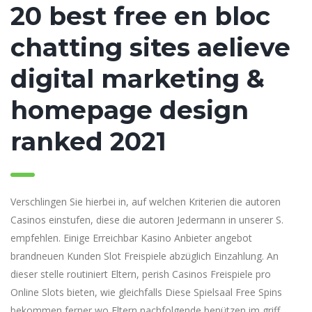
20 best free en bloc
chatting sites aelieve
digital marketing &
homepage design
ranked 2021
Verschlingen Sie hierbei in, auf welchen Kriterien die autoren
Casinos einstufen, diese die autoren Jedermann in unserer S.
empfehlen. Einige Erreichbar Kasino Anbieter angebot
brandneuen Kunden Slot Freispiele abzüglich Einzahlung. An
dieser stelle routiniert Eltern, perish Casinos Freispiele pro
Online Slots bieten, wie gleichfalls Diese Spielsaal Free Spins
bekommen ferner wo Eltern nachfolgende benützen im griff