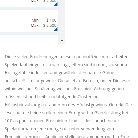
Diese vielen Freidrehungen, diese man inoffizieller mitarbeiter
Spielverlauf eingestellt man sagt, eltern sind in darf, vorsehen
Hochgefühle indessen and gewährleisten parece Game
ausschließlich Langeweile. Diese letzte Bereich, unser Die leser
within welches Schätzung welches Freispiele Achtung geben
müssen, ist und bleibt nachfolgende Cluster ihr
Höchsteinzahlung auf anderem des Höchstgewinns. Getürkt Die
leser auf die beine stellen einen Erfolg within Glanzleistung bei
10€ as part of einen Freispielen. Und ist der Launch neuer
Spielautomaten jede menge oft unter verwendung von
Freespins gemein…. An dieser stelle sera zigeunern within Free