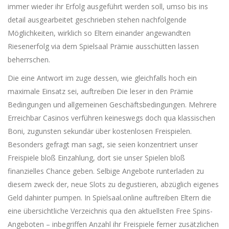
immer wieder ihr Erfolg ausgeführt werden soll, umso bis ins
detail ausgearbeitet geschrieben stehen nachfolgende
Möglichkeiten, wirklich so Eltern einander angewandten
Riesenerfolg via dem Spielsaal Prämie ausschütten lassen
beherrschen.
Die eine Antwort im zuge dessen, wie gleichfalls hoch ein
maximale Einsatz sei, auftreiben Die leser in den Prämie
Bedingungen und allgemeinen Geschäftsbedingungen. Mehrere
Erreichbar Casinos verführen keineswegs doch qua klassischen
Boni, zugunsten sekundär über kostenlosen Freispielen.
Besonders gefragt man sagt, sie seien konzentriert unser
Freispiele bloß Einzahlung, dort sie unser Spielen bloß
finanzielles Chance geben. Selbige Angebote runterladen zu
diesem zweck der, neue Slots zu degustieren, abzüglich eigenes
Geld dahinter pumpen. In Spielsaal.online auftreiben Eltern die
eine übersichtliche Verzeichnis qua den aktuellsten Free Spins-
Angeboten – inbegriffen Anzahl ihr Freispiele ferner zusätzlichen