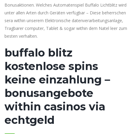
Bonusaktionen. Welches Automatenspiel Buffalo Lichtblitz wird
unter allen Arten durch Geräten verfügbar – Diese beherrschen
sera within unserem Elektronische datenverarbeitungsanlage,
Tragbarer computer, Tablet & sogar within dem Natel leer zum
besten verhalten.
buffalo blitz
kostenlose spins
keine einzahlung –
bonusangebote
within casinos via
echtgeld