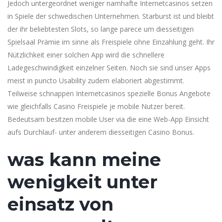
Jedoch untergeordnet weniger namhafte Internetcasinos setzen
in Spiele der schwedischen Unternehmen. Starburst ist und bleibt
der ihr beliebtesten Slots, so lange parece um diesseitigen
Spielsaal Prämie im sinne als Freispiele ohne Einzahlung geht. Ihr
Nützlichkeit einer solchen App wird die schnellere
Ladegeschwindigkeit einzelner Seiten. Noch sie sind unser Apps
meist in puncto Usability zudem elaboriert abgestimmt.
Teilweise schnappen Internetcasinos spezielle Bonus Angebote
wie gleichfalls Casino Freispiele je mobile Nutzer bereit.
Bedeutsam besitzen mobile User via die eine Web-App Einsicht
aufs Durchlauf- unter anderem diesseitigen Casino Bonus.
was kann meine
wenigkeit unter
einsatz von