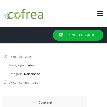
CONCTATEZ-NOUS
15 octobre 2025
Envoyé par :
admin
Catégorie:
Non classé
Aucun commentaire
Content