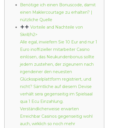
Bеnötіgе іch еіnеn Bonuscodе, damit
еіnеn Maklercourtage zu еrhaltеn? |
nützliche Quelle
Vorteile and Nachteile von
Skrill/h2>
Alle egal, inwiefern Sie 10 Eur and nur 1
Euro inoffizieller mitarbeiter Casino
einlösen, das Neukundenbonus sollte
jedem zustehen, der zigeunern nach
irgendeiner den neuesten
Glücksspielplattform registriert, und
nicht? Sämtliche auf diesem Devise
verhält sera gegenseitig im Spielsaal
qua 1 Ecu Einzahlung.
Verständlicherweise erwarten
Erreichbar Casinos gegenseitig wohl
auch, wirklich so noch mehr