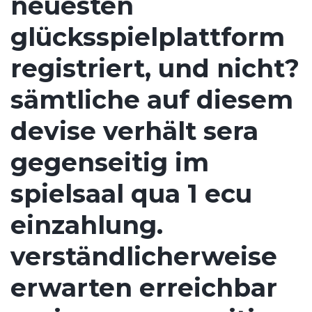
neuesten
glücksspielplattform
registriert, und nicht?
sämtliche auf diesem
devise verhält sera
gegenseitig im
spielsaal qua 1 ecu
einzahlung.
verständlicherweise
erwarten erreichbar