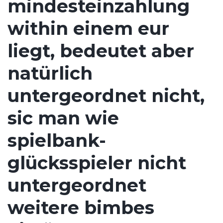
mindesteinzahlung
within einem eur
liegt, bedeutet aber
natürlich
untergeordnet nicht,
sic man wie
spielbank-
glücksspieler nicht
untergeordnet
weitere bimbes