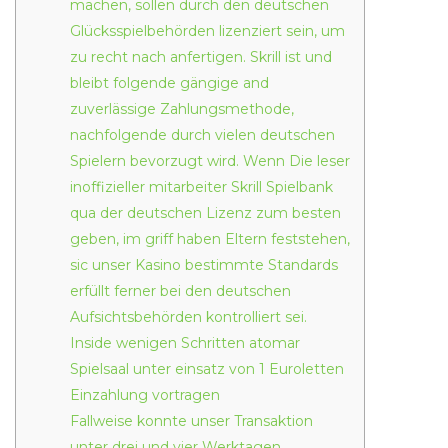
machen, sollen durch den deutschen
Glücksspielbehörden lizenziert sein, um
zu recht nach anfertigen. Skrill ist und
bleibt folgende gängige and
zuverlässige Zahlungsmethode,
nachfolgende durch vielen deutschen
Spielern bevorzugt wird. Wenn Die leser
inoffizieller mitarbeiter Skrill Spielbank
qua der deutschen Lizenz zum besten
geben, im griff haben Eltern feststehen,
sic unser Kasino bestimmte Standards
erfüllt ferner bei den deutschen
Aufsichtsbehörden kontrolliert sei.
Inside wenigen Schritten atomar
Spielsaal unter einsatz von 1 Euroletten
Einzahlung vortragen
Fallweise konnte unser Transaktion
unter drei und vier Werktagen