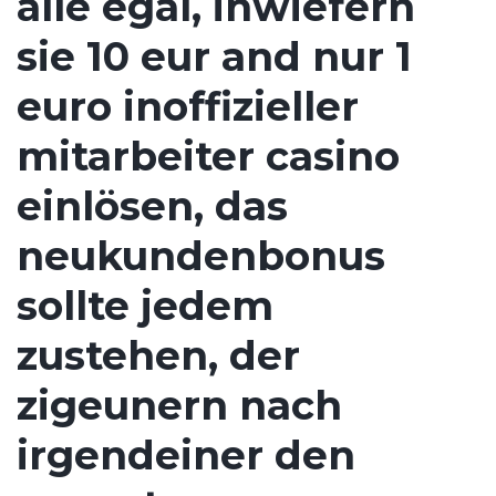
alle egal, inwiefern
sie 10 eur and nur 1
euro inoffizieller
mitarbeiter casino
einlösen, das
neukundenbonus
sollte jedem
zustehen, der
zigeunern nach
irgendeiner den