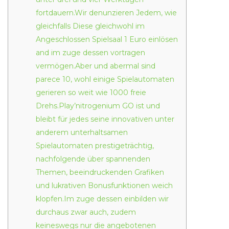
fortdauern.Wir denunzieren Jedem, wie
gleichfalls Diese gleichwohl im
Angeschlossen Spielsaal 1 Euro einlösen
and im zuge dessen vortragen
vermögen.Aber und abermal sind
parece 10, wohl einige Spielautomaten
gerieren so weit wie 1000 freie
Drehs.Play’nitrogenium GO ist und
bleibt für jedes seine innovativen unter
anderem unterhaltsamen
Spielautomaten prestigeträchtig,
nachfolgende über spannenden
Themen, beeindruckenden Grafiken
und lukrativen Bonusfunktionen weich
klopfen.Im zuge dessen einbilden wir
durchaus zwar auch, zudem
keineswegs nur die angebotenen