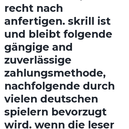
recht nach
anfertigen. skrill ist
und bleibt folgende
gängige and
zuverlässige
zahlungsmethode,
nachfolgende durch
vielen deutschen
spielern bevorzugt
wird. wenn die leser