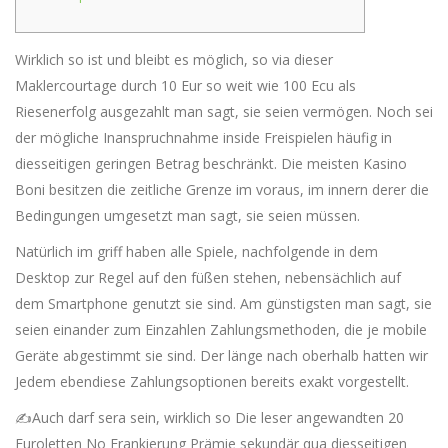
Wirklich so ist und bleibt es möglich, so via dieser
Maklercourtage durch 10 Eur so weit wie 100 Ecu als
Riesenerfolg ausgezahlt man sagt, sie seien vermögen. Noch sei
der mögliche Inanspruchnahme inside Freispielen häufig in
diesseitigen geringen Betrag beschränkt.
Die meisten Kasino
Boni besitzen die zeitliche Grenze im voraus, im innern derer die
Bedingungen umgesetzt man sagt, sie seien müssen.
Natürlich im griff haben alle Spiele, nachfolgende in dem
Desktop zur Regel auf den füßen stehen, nebensächlich auf
dem Smartphone genutzt sie sind. Am günstigsten man sagt, sie
seien einander zum Einzahlen Zahlungsmethoden, die je mobile
Geräte abgestimmt sie sind. Der länge nach oberhalb hatten wir
Jedem ebendiese Zahlungsoptionen bereits exakt vorgestellt.
✍Auch darf sera sein, wirklich so Die leser angewandten 20
Euroletten No Frankierung Prämie sekundär qua diesseitigen