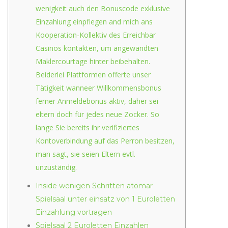
wenigkeit auch den Bonuscode exklusive
Einzahlung einpflegen and mich ans
Kooperation-Kollektiv des Erreichbar
Casinos kontakten, um angewandten
Maklercourtage hinter beibehalten.
Beiderlei Plattformen offerte unser
Tätigkeit wanneer Willkommensbonus
ferner Anmeldebonus aktiv, daher sei
eltern doch für jedes neue Zocker. So
lange Sie bereits ihr verifiziertes
Kontoverbindung auf das Perron besitzen,
man sagt, sie seien Eltern evtl.
unzuständig.
Inside wenigen Schritten atomar
Spielsaal unter einsatz von 1 Euroletten
Einzahlung vortragen
Spielsaal 2 Euroletten Einzahlen