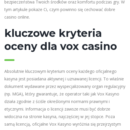
bezpieczeństwa Twoich środków oraz komfortu podczas gry. W
tym artykule pokaże Ci, czym powinno się cechować dobre
casino online.
kluczowe kryteria
oceny dla vox casino
Absolutnie kluczowym kryterium oceny każdego oficjalnego
kasyna jest posiadana aktywnej i uznawanej licencji. To właśnie
dokument wydawane przez wyspecjalizowany organ regulacyjny
(np. MGA), który gwarantuje, że operator taki jak Vox Kasyno
działa zgodnie z ściśle określonymi normami prawnymi i
etycznymi. Informacja o licencji zawsze musi być dobrze
widoczna na stronie kasyna, najczęściej w jej stopce. Poza
samą licencją, oficjalne Vox Kasyno wyróżnia się przejrzystym