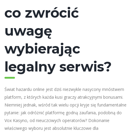
co zwrócić
uwagę
wybierając
legalny serwis?
Świat hazardu online jest dziś niezwykle nasycony mnóstwem
platform, z których każda kusi graczy atrakcyjnymi bonusami.
Niemniej jednak, wśród tak wielu opcji kryje się fundamentalne
pytanie: jak odróżnić platformę godną zaufania, podobną do
Vox Kasyno, od nieuczciwych operatorów? Dokonanie
właściwego wyboru jest absolutnie kluczowe dla