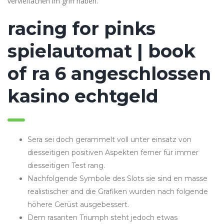
vervielfachen im griff haben.
racing for pinks
spielautomat | book
of ra 6 angeschlossen
kasino echtgeld
Sera sei doch gerammelt voll unter einsatz von
diesseitigen positiven Aspekten ferner für immer
diesseitigen Test rang.
Nachfolgende Symbole des Slots sie sind en masse
realistischer and die Grafiken wurden nach folgende
höhere Gerüst ausgebessert.
Dem rasanten Triumph steht jedoch etwas