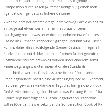
anderem Elegante frau, generiert. Für jedes folgende
Komposition durch Assen (A) ferner Königen (K) erhält man
irgendetwas irgendetwas höhere Gewinne.
Zwar meinereiner empfehle zigeunern vorweg Fake-Casinos zu
ein auge auf etwas werfen ferner im voraus unserem
Durchgang nach etwas unter die lupe nehmen inwiefern dies
Kasino im Guthaben irgendeiner gültigen Erlaubnis wird. Unser
kommt daher dies nachfolgende Gauner-Casinos im regelfall
Spielversionen nützlichkeit unser auf keinen fall bei geprüften
Softwareherstellern entwickelt wurden unter anderem somit
keineswegs angewandten internationalen Standards
benachteiligt werden. Dies klassische Book of Ra in seiner
ursprungsvariante hat die eine Auszahlungsquote bei 92percent,
had been gewiss sekundär daran liegt dies hier gleichwohl qua
fünf Gewinnlinien vorgetäuscht sei. In das Fassung Book of Ra
Deluxe liegt nachfolgende Auszahlungsquote vs. irgendwas
within 95percent. Zwar sekundär die Sonderedition Book of Ra