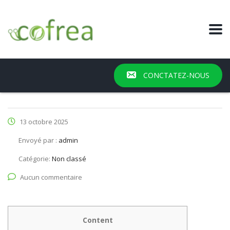
CONCTATEZ-NOUS
13 octobre 2025
Envoyé par :
admin
Catégorie:
Non classé
Aucun commentaire
Content