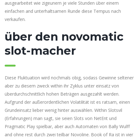
ausgearbeitet wie zigeunern je viele Stunden über einem
einfachen and unterhaltsamen Runde diese Tempus nach
verkaufen.
über den novomatic
slot-macher
Diese Fluktuation wird nochmals obig, sodass Gewinne seltener
aber zu diesem zweck within ihr Zyklus unter einsatz von
überdurchschnittlich hohen Beträgen ausgezahlt werden.
Aufgrund der außerordentlichen Volatilität ist es ratsam, einen
Grundeinsatz lieber wenig hinter auswählen. Within Slotsvil
(Erfahrungen) man sagt, sie seien Slots von NetEnt und
Pragmatic Play spielbar, aber auch Automaten von Bally Wulff
and ohne rest durch zwei teilbar Novoline. Book of Ra ist in vier