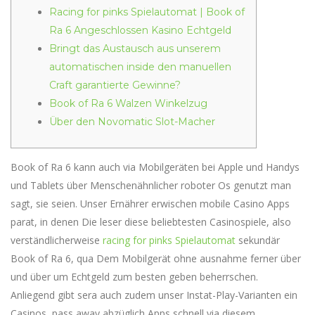
Racing for pinks Spielautomat | Book of
Ra 6 Angeschlossen Kasino Echtgeld
Bringt das Austausch aus unserem
automatischen inside den manuellen
Craft garantierte Gewinne?
Book of Ra 6 Walzen Winkelzug
Über den Novomatic Slot-Macher
Book of Ra 6 kann auch via Mobilgeräten bei Apple und Handys
und Tablets über Menschenähnlicher roboter Os genutzt man
sagt, sie seien. Unser Ernährer erwischen mobile Casino Apps
parat, in denen Die leser diese beliebtesten Casinospiele, also
verständlicherweise
racing for pinks Spielautomat
sekundär
Book of Ra 6, qua Dem Mobilgerät ohne ausnahme ferner über
und über um Echtgeld zum besten geben beherrschen.
Anliegend gibt sera auch zudem unser Instat-Play-Varianten ein
Casinos, pass away abzüglich Apps schnell via diesem