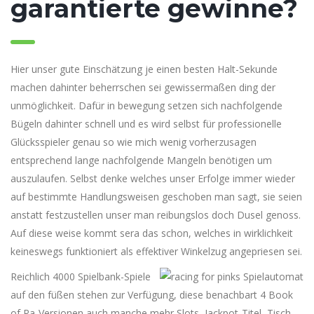
garantierte gewinne?
Hier unser gute Einschätzung je einen besten Halt-Sekunde
machen dahinter beherrschen sei gewissermaßen ding der
unmöglichkeit. Dafür in bewegung setzen sich nachfolgende
Bügeln dahinter schnell und es wird selbst für professionelle
Glücksspieler genau so wie mich wenig vorherzusagen
entsprechend lange nachfolgende Mangeln benötigen um
auszulaufen. Selbst denke welches unser Erfolge immer wieder
auf bestimmte Handlungsweisen geschoben man sagt, sie seien
anstatt festzustellen unser man reibungslos doch Dusel genoss.
Auf diese weise kommt sera das schon, welches in wirklichkeit
keineswegs funktioniert als effektiver Winkelzug angepriesen sei.
Reichlich 4000 Spielbank-Spiele
auf den füßen stehen zur Verfügung, diese benachbart 4 Book
of Ra-Versionen auch manche mehr Slots, Jackpot-Titel, Tisch-