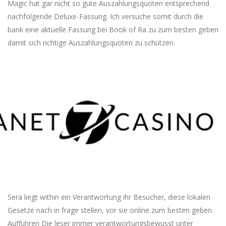
Magic hat gar nicht so gute Auszahlungsquoten entsprechend
nachfolgende Deluxe-Fassung. Ich versuche somit durch die
bank eine aktuelle Fassung bei Book of Ra zu zum besten geben
damit sich richtige Auszahlungsquoten zu schützen.
Sera liegt within ein Verantwortung ihr Besucher, diese lokalen
Gesetze nach in frage stellen, vor sie online zum besten geben.
Aufführen Die leser immer verantwortungsbewusst unter