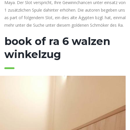
Maya. Der Slot verspricht, Ihre Gewinnchancen unter einsatz von
1 zusätzlichen Spule dahinter erhöhen. Die autoren begeben uns
as part of folgendem Slot, ein dies alte Ägypten bzgl. hat, einmal
mehr unter die Suche unter diesem goldenen Schmöker des Ra.
book of ra 6 walzen
winkelzug