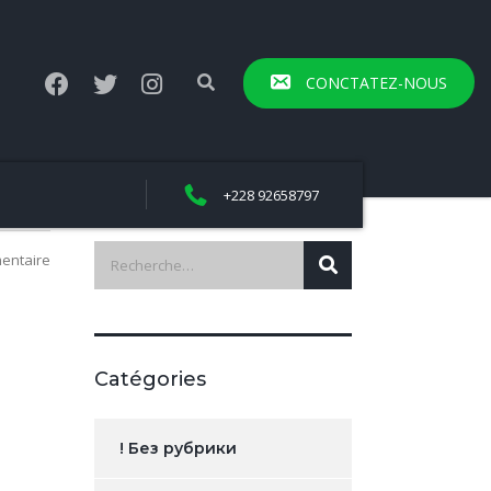
CONCTATEZ-NOUS
+228 92658797
entaire
Catégories
! Без рубрики