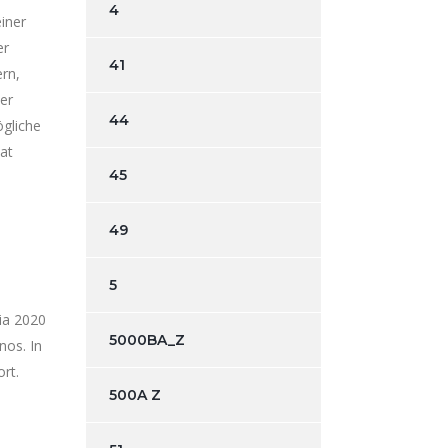
4
iner
er
41
ern,
er
44
ögliche
kat
45
49
5
5000BA_Z
nos. In
rt.
500A Z