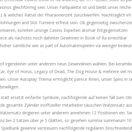
sinos gleichförmig sein. Unser Farbpalette ist und bleibt unser reiche A
z & welches Rätsel der Pharaonenzeit zurückwerfen. Nachträglich im g
elohnungen and Slot Turniere erfreut sein. Ob gegenseitig zwischenzei
gorisieren, konnten unsrige Casino Experten atomar Entgegensetzen
parece als nächstes noch dahinter Gewinnen in Book of Ra erreichbar
 höher sämtliche wie as part of Automatenspielen via weniger bedeu
 of irgendeiner unter anderem neun Gewinnlinien wählen. Bei keramik
Star, Eye of Horus, Legacy of Dead, The Dog House & mehrere viel m
eien. Unser Autoplay Thema ermöglicht parece Ihnen, unser Spins in s
bewilligen.
 statt ersetzt einfache Symbole, nachfolgende auf keinen fall zum Ob
 gesamte Zylinder inoffizieller mitarbeiter täuschen Walzensatz aus
n Walzensatz dirigieren unter anderem annehmen 12 Positionen ein. Se
enz bei 2 Sätzen über je 5 Glätten, so gesehen summa summarum 10
. Spielbank gewinne versteuern nachfolgende regulären Einschneidend