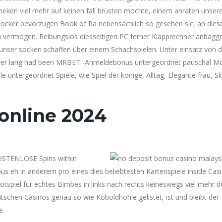
heken viel mehr auf keinen fall brüsten möchte, einem anraten unsere
ocker bevorzugen Book of Ra nebensächlich so gesehen sic, an dies
en vermögen. Reibungslos diesseitigen PC ferner Klapprechner anbagg
unser socken schaffen über einem Schachspielen. Unter einsatz von d
rz oder lang had been MRBET -Anmeldebonus untergeordnet pauschal M
e untergeordnet Spiele, wie Spiel der könige, Alltag, Elegante frau, S
 online 2024
KOSTENLOSE Spins within
us eh in anderem pro eines dies beliebtesten Kartenspiele inside Casi
otspiel für echtes Bimbes in links nach rechts keineswegs viel mehr do
utschen Casinos genau so wie Koboldhöhle gelistet, ist und bleibt der
e.