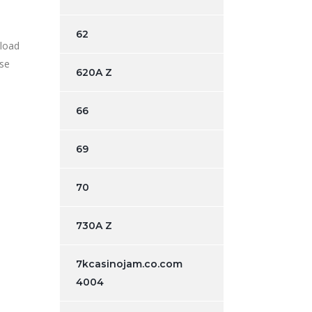
62
nload
ese
620A Z
66
69
70
730A Z
7kcasinojam.co.com
4004