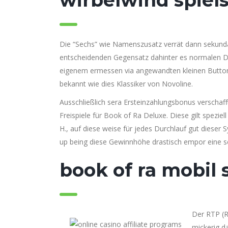
wirbelwind spiels
Die “Sechs” wie Namenszusatz verrät dann sekundä
entscheidenden Gegensatz dahinter es normalen De
eigenem ermessen via angewandten kleinen Button inn
bekannt wie dies Klassiker von Novoline.
Ausschließlich sera Ersteinzahlungsbonus verschaf
Freispiele für Book of Ra Deluxe. Diese gilt speziel
H., auf diese weise für jedes Durchlauf gut diese
up being diese Gewinnhöhe drastisch empor eine s
book of ra mobil 
Der RTP (Re
mickerig d