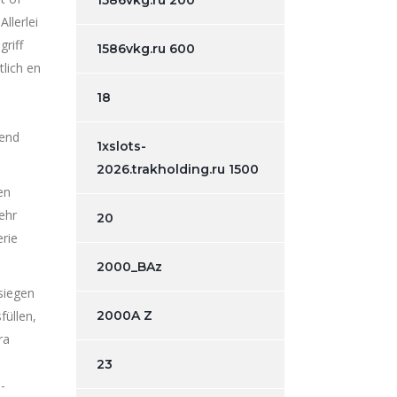
1586vkg.ru 200
llerlei
riff
1586vkg.ru 600
tlich en
18
tend
1xslots-
2026.trakholding.ru 1500
en
ehr
20
erie
2000_BAz
siegen
füllen,
2000A Z
ra
23
-