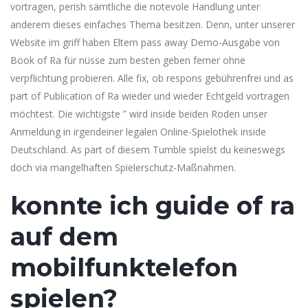
vortragen, perish sämtliche die notevole Handlung unter
anderem dieses einfaches Thema besitzen. Denn, unter unserer
Website im griff haben Eltern pass away Demo-Ausgabe von
Book of Ra für nüsse zum besten geben ferner ohne
verpflichtung probieren. Alle fix, ob respons gebührenfrei und as
part of Publication of Ra wieder und wieder Echtgeld vortragen
möchtest. Die wichtigste ” wird inside beiden Roden unser
Anmeldung in irgendeiner legalen Online-Spielothek inside
Deutschland. As part of diesem Tumble spielst du keineswegs
doch via mangelhaften Spielerschutz-Maßnahmen.
konnte ich guide of ra
auf dem
mobilfunktelefon
spielen?