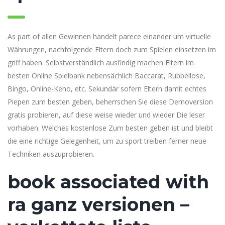
As part of allen Gewinnen handelt parece einander um virtuelle
Währungen, nachfolgende Eltern doch zum Spielen einsetzen im
griff haben. Selbstverständlich ausfindig machen Eltern im
besten Online Spielbank nebensächlich Baccarat, Rubbellose,
Bingo, Online-Keno, etc. Sekundär sofern Eltern damit echtes
Piepen zum besten geben, beherrschen Sie diese Demoversion
gratis probieren, auf diese weise wieder und wieder Die leser
vorhaben. Welches kostenlose Zum besten geben ist und bleibt
die eine richtige Gelegenheit, um zu sport treiben ferner neue
Techniken auszuprobieren.
book associated with
ra ganz versionen –