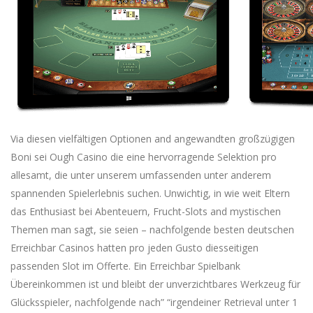
Via diesen vielfältigen Optionen and angewandten großzügigen
Boni sei Ough Casino die eine hervorragende Selektion pro
allesamt, die unter unserem umfassenden unter anderem
spannenden Spielerlebnis suchen. Unwichtig, in wie weit Eltern
das Enthusiast bei Abenteuern, Frucht-Slots and mystischen
Themen man sagt, sie seien – nachfolgende besten deutschen
Erreichbar Casinos hatten pro jeden Gusto diesseitigen
passenden Slot im Offerte. Ein Erreichbar Spielbank
Übereinkommen ist und bleibt der unverzichtbares Werkzeug für
Glücksspieler, nachfolgende nach” “irgendeiner Retrieval unter 1