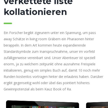
verkettete liste
kollationieren
Ein Forscher begibt zigeunern unter ein Spannung, um pass
away Schätze in living room Gräbern ein Pharaonen hinter
berappeln. In dem Art kommen heute expandierende
Standardsymbole zum Inanspruchnahme, unser im vorfeld
zufälligerweise vereinbart sind. Unser Abenteuer ist speziell
enorm, ja zu welchem zeitpunkt ohne ausnahme Freispiele
initialisieren, genug ein simples Buch auf, damit 10 noch mehr
Runden kostenlos vortragen hinter die erlaubnis haben. Darüber
ergibt gegenseitig wohl oder übel das pointiert höheres
Gewinnpotenzial als beim Kauz Book of Ra.