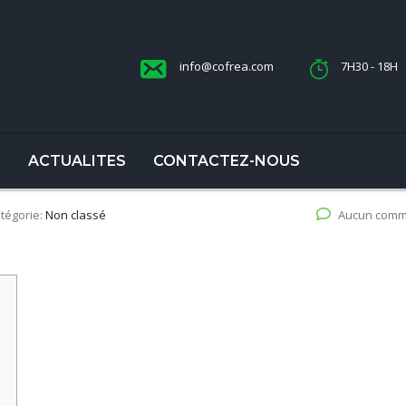
info@cofrea.com
7H30 - 18H
S
ACTUALITES
CONTACTEZ-NOUS
tégorie:
Non classé
Aucun comm