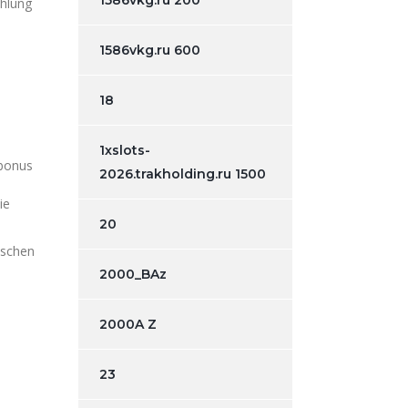
1586vkg.ru 200
ahlung
1586vkg.ru 600
18
1xslots-
2026.trakholding.ru 1500
ie
20
tschen
2000_BAz
2000A Z
23