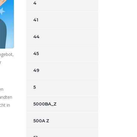
4
41
44
45
ngebot,
r
49
5
en
andten
5000BA_Z
ht in
500A Z