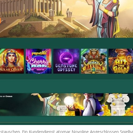
auschen. Ein Kundendienst atomar Novoline Angeschlossen Spielba