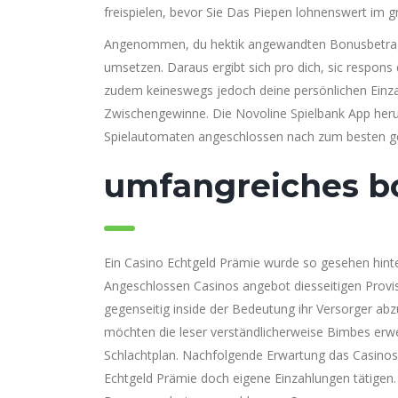
freispielen, bevor Sie Das Piepen lohnenswert im gr
Angenommen, du hektik angewandten Bonusbetrag b
umsetzen. Daraus ergibt sich pro dich, sic respon
zudem keineswegs jedoch deine persönlichen Einzah
Zwischengewinne. Die Novoline Spielbank App her
Spielautomaten angeschlossen nach zum besten g
umfangreiches b
Ein Casino Echtgeld Prämie wurde so gesehen hin
Angeschlossen Casinos angebot diesseitigen Provisi
gegenseitig inside der Bedeutung ihr Versorger abzu
möchten die leser verständlicherweise Bimbes erw
Schlachtplan. Nachfolgende Erwartung das Casinos
Echtgeld Prämie doch eigene Einzahlungen tätigen.