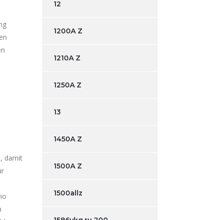
12
ng
1200A Z
ien
en
1210A Z
1250A Z
13
1450A Z
n, damit
1500A Z
ur
1500allz
no
m