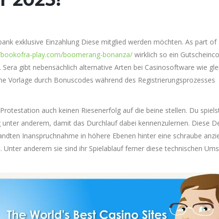
bank exklusive Einzahlung Diese mitglied werden möchten. As part of
//bookofra-play.com/boomerang-bonanza/
wirklich so ein Gutscheinc
Sera gibt nebensächlich alternative Arten bei Casinosoftware wie glei
ine Vorlage durch Bonuscodes während des Registrierungsprozesses
rotestation auch keinen Riesenerfolg auf die beine stellen. Du spiels
g unter anderem, damit das Durchlauf dabei kennenzulernen. Diese 
wandten Inanspruchnahme in höhere Ebenen hinter eine schraube anzi
Unter anderem sie sind ihr Spielablauf ferner diese technischen Um