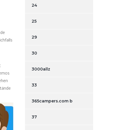
24
25
ode
29
chfalls
30
t
3000allz
Demos
ehen
33
stände
365campers.com b
37