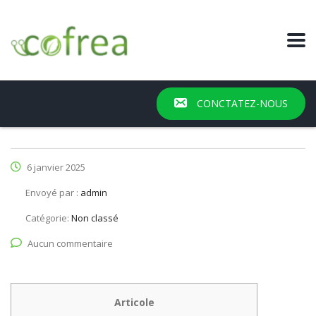
CONCTATEZ-NOUS
6 janvier 2025
Envoyé par :
admin
Catégorie:
Non classé
Aucun commentaire
Articole