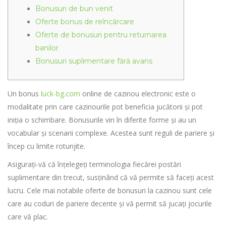
Bonusuri de bun venit
Oferte bonus de reîncărcare
Oferte de bonusuri pentru returnarea
banilor
Bonusuri suplimentare fără avans
Un bonus
luck-bg.com
online de cazinou electronic este o
modalitate prin care cazinourile pot beneficia jucătorii și pot
iniția o schimbare. Bonusurile vin în diferite forme și au un
vocabular și scenarii complexe. Acestea sunt reguli de pariere și
încep cu limite rotunjite.
Asigurați-vă că înțelegeți terminologia fiecărei postări
suplimentare din trecut, susținând că vă permite să faceți acest
lucru.
Cele mai notabile oferte de bonusuri la cazinou sunt cele
care au coduri de pariere decente și vă permit să jucați jocurile
care vă plac.