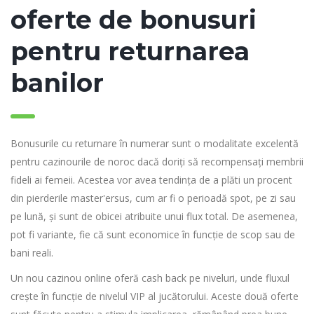
oferte de bonusuri
pentru returnarea
banilor
Bonusurile cu returnare în numerar sunt o modalitate excelentă
pentru cazinourile de noroc dacă doriți să recompensați membrii
fideli ai femeii. Acestea vor avea tendința de a plăti un procent
din pierderile master'ersus, cum ar fi o perioadă spot, pe zi sau
pe lună, și sunt de obicei atribuite unui flux total. De asemenea,
pot fi variante, fie că sunt economice în funcție de scop sau de
bani reali.
Un nou cazinou online oferă cash back pe niveluri, unde fluxul
crește în funcție de nivelul VIP al jucătorului. Aceste două oferte