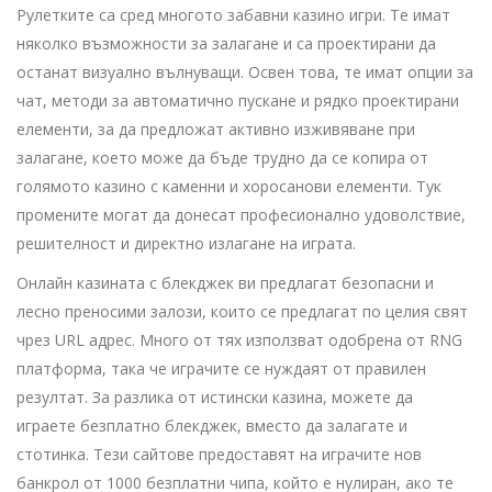
Рулетките са сред многото забавни казино игри. Те имат
няколко възможности за залагане и са проектирани да
останат визуално вълнуващи. Освен това, те имат опции за
чат, методи за автоматично пускане и рядко проектирани
елементи, за да предложат активно изживяване при
залагане, което може да бъде трудно да се копира от
голямото казино с каменни и хоросанови елементи. Тук
промените могат да донесат професионално удоволствие,
решителност и директно излагане на играта.
Онлайн казината с блекджек ви предлагат безопасни и
лесно преносими залози, които се предлагат по целия свят
чрез URL адрес. Много от тях използват одобрена от RNG
платформа, така че играчите се нуждаят от правилен
резултат. За разлика от истински казина, можете да
играете безплатно блекджек, вместо да залагате и
стотинка. Тези сайтове предоставят на играчите нов
банкрол от 1000 безплатни чипа, който е нулиран, ако те