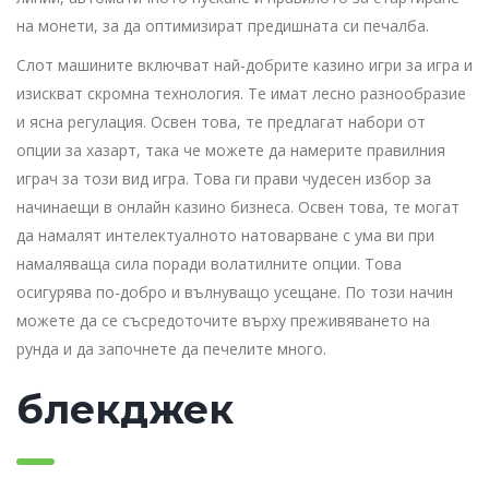
на монети, за да оптимизират предишната си печалба.
Слот машините включват най-добрите казино игри за игра и
изискват скромна технология. Те имат лесно разнообразие
и ясна регулация. Освен това, те предлагат набори от
опции за хазарт, така че можете да намерите правилния
играч за този вид игра. Това ги прави чудесен избор за
начинаещи в онлайн казино бизнеса. Освен това, те могат
да намалят интелектуалното натоварване с ума ви при
намаляваща сила поради волатилните опции. Това
осигурява по-добро и вълнуващо усещане. По този начин
можете да се съсредоточите върху преживяването на
рунда и да започнете да печелите много.
блекджек