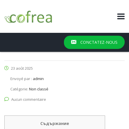
CONCTATEZ-NOUS
23 août 2025
Envoyé par :
admin
Catégorie:
Non classé
Aucun commentaire
Съдържание