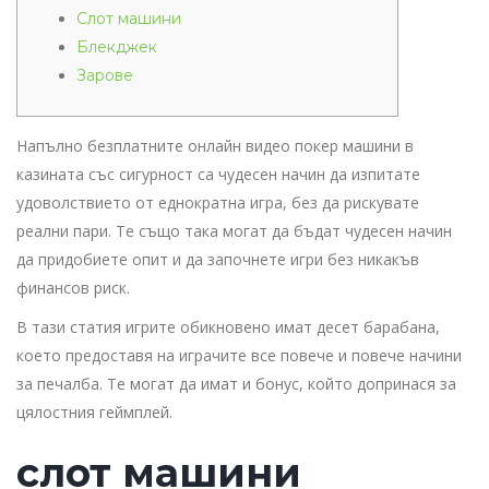
Слот машини
Блекджек
Зарове
Напълно безплатните онлайн видео покер машини в
казината със сигурност са чудесен начин да изпитате
удоволствието от еднократна игра, без да рискувате
реални пари. Те също така могат да бъдат чудесен начин
да придобиете опит и да започнете игри без никакъв
финансов риск.
В тази статия игрите обикновено имат десет барабана,
което предоставя на играчите все повече и повече начини
за печалба.
Те могат да имат и бонус, който допринася за
цялостния геймплей.
слот машини