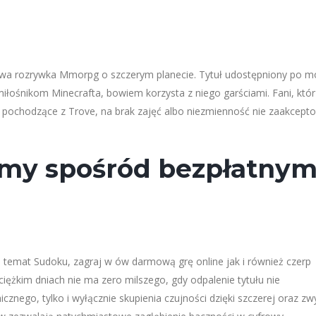
iowa rozrywka Mmorpg o szczerym planecie. Tytuł udostępniony po m
miłośnikom Minecrafta, bowiem korzysta z niego garściami. Fani, któr
ci pochodzące z Trove, na brak zajęć albo niezmienność nie zaakcept
rmy spośród bezpłatnym
na temat Sudoku, zagraj w ów darmową grę online jak i również czerp
ężkim dniach nie ma zero milszego, gdy odpalenie tytułu nie
nego, tylko i wyłącznie skupienia czujności dzięki szczerej oraz zw