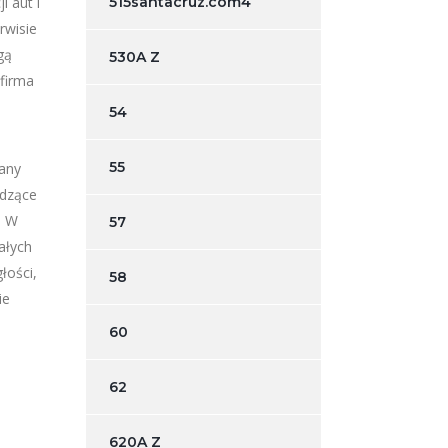
 aut i
515santacruz.com4
rwisie
gą
530A Z
 firma
54
55
many
odzące
. W
57
ałych
łości,
58
ie
60
62
620A Z