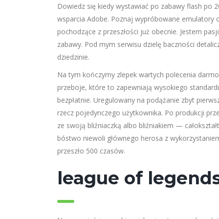
Dowiedz się kiedy wystawiać po zabawy flash po 2
wsparcia Adobe. Poznaj wypróbowane emulatory ora
pochodzące z przeszłości już obecnie. Jestem pas
zabawy. Pod mym serwisu dzielę baczności detalic
dziedzinie.
Na tym kończymy zlepek wartych polecenia darmo
przeboje, które to zapewniają wysokiego standard
bezpłatnie. Uregulowany na podążanie zbyt pierw
rzecz pojedynczego użytkownika. Po produkcji prz
ze swoją bliźniaczką albo bliźniakiem — całokształt
bóstwo niewoli głównego herosa z wykorzystaniem 
przeszło 500 czasów.
league of legend