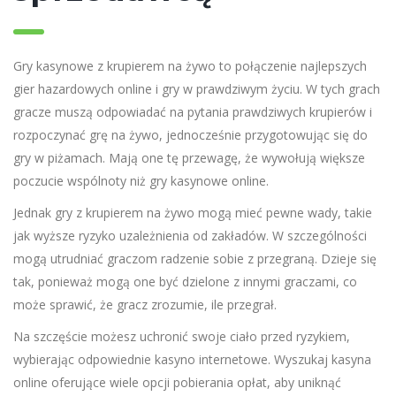
Gry kasynowe z krupierem na żywo to połączenie najlepszych
gier hazardowych online i gry w prawdziwym życiu. W tych grach
gracze muszą odpowiadać na pytania prawdziwych krupierów i
rozpoczynać grę na żywo, jednocześnie przygotowując się do
gry w piżamach. Mają one tę przewagę, że wywołują większe
poczucie wspólnoty niż gry kasynowe online.
Jednak gry z krupierem na żywo mogą mieć pewne wady, takie
jak wyższe ryzyko uzależnienia od zakładów. W szczególności
mogą utrudniać graczom radzenie sobie z przegraną. Dzieje się
tak, ponieważ mogą one być dzielone z innymi graczami, co
może sprawić, że gracz zrozumie, ile przegrał.
Na szczęście możesz uchronić swoje ciało przed ryzykiem,
wybierając odpowiednie kasyno internetowe. Wyszukaj kasyna
online oferujące wiele opcji pobierania opłat, aby uniknąć