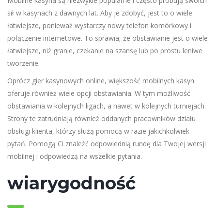
Mobilne kasyna są niezwykle popularne i często próbują swoich
sił w kasynach z dawnych lat. Aby je zdobyć, jest to o wiele
łatwiejsze, ponieważ wystarczy nowy telefon komórkowy i
połączenie internetowe. To sprawia, że ​​obstawianie jest o wiele
łatwiejsze, niż granie, czekanie na szansę lub po prostu leniwe
tworzenie.
Oprócz gier kasynowych online, większość mobilnych kasyn
oferuje również wiele opcji obstawiania. W tym możliwość
obstawiania w kolejnych ligach, a nawet w kolejnych turniejach.
Strony te zatrudniają również oddanych pracowników działu
obsługi klienta, którzy służą pomocą w razie jakichkolwiek
pytań. Pomogą Ci znaleźć odpowiednią rundę dla Twojej wersji
mobilnej i odpowiedzą na wszelkie pytania.
wiarygodność