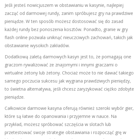
Jeśli jesteś nowicjuszem w obstawianiu w kasynie, najlepiej
zacząć od darmowej rundy, zanim spróbujesz gry na prawdziwe
pieniądze. W ten sposób możesz dostosować się do zasad
każdej rundy bez ponoszenia kosztów. Ponadto, granie w gry
flash online pozwala uniknąć nieuczciwych zachowań, takich jak
obstawianie wysokich zakładów.
Dodatkową zaletą darmowych kasyn jest to, że pomagają one
graczom rywalizować ze znajomymi i innymi graczami o
wirtualne żetony lub żetony. Chociaż może to nie dawać takiego
samego poczucia sukcesu jak wygrana prawdziwych pieniędzy,
to świetna alternatywa, jeśli chcesz zaryzykować ciężko zdobyte
pieniądze.
Całkowicie darmowe kasyna oferują również szeroki wybór gier,
które są łatwe do opanowania i przyjemne w nauce. Na
przykład, możesz spróbować szczęścia w slotach lub
przetestować swoje strategie obstawiania i rozpocząć grę w