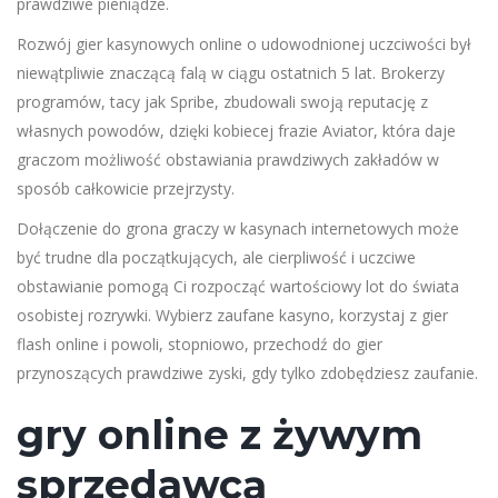
prawdziwe pieniądze.
Rozwój gier kasynowych online o udowodnionej uczciwości był
niewątpliwie znaczącą falą w ciągu ostatnich 5 lat. Brokerzy
programów, tacy jak Spribe, zbudowali swoją reputację z
własnych powodów, dzięki kobiecej frazie Aviator, która daje
graczom możliwość obstawiania prawdziwych zakładów w
sposób całkowicie przejrzysty.
Dołączenie do grona graczy w kasynach internetowych może
być trudne dla początkujących, ale cierpliwość i uczciwe
obstawianie pomogą Ci rozpocząć wartościowy lot do świata
osobistej rozrywki. Wybierz zaufane kasyno, korzystaj z gier
flash online i powoli, stopniowo, przechodź do gier
przynoszących prawdziwe zyski, gdy tylko zdobędziesz zaufanie.
gry online z żywym
sprzedawcą