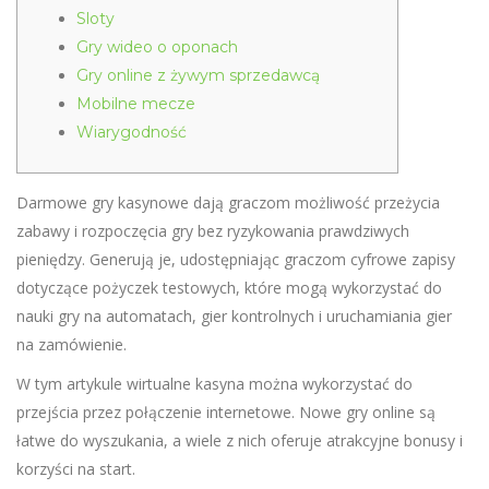
Sloty
Gry wideo o oponach
Gry online z żywym sprzedawcą
Mobilne mecze
Wiarygodność
Darmowe gry kasynowe dają graczom możliwość przeżycia
zabawy i rozpoczęcia gry bez ryzykowania prawdziwych
pieniędzy. Generują je, udostępniając graczom cyfrowe zapisy
dotyczące pożyczek testowych, które mogą wykorzystać do
nauki gry na automatach, gier kontrolnych i uruchamiania gier
na zamówienie.
W tym artykule wirtualne kasyna można wykorzystać do
przejścia przez połączenie internetowe.
Nowe gry online są
łatwe do wyszukania, a wiele z nich oferuje atrakcyjne bonusy i
korzyści na start.