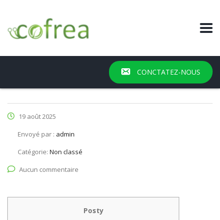
CONCTATEZ-NOUS
19 août 2025
Envoyé par :
admin
Catégorie:
Non classé
Aucun commentaire
Posty