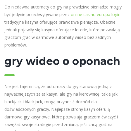
Do niedawna automaty do gry na prawdziwe pieniądze mogły
być jedynie przechwytywane przez
online casino europa login
tradycyjne kasyna oferujące prawdziwe pieniądze. Obecnie
jednak pojawiły się kasyna oferujące loterie, które pozwalają
graczom grać w darmowe automaty wideo bez żadnych
problemów.
gry wideo o oponach
Nie jest tajemnicą, że automaty do gry stanowią jedną z
najważniejszych zalet kasyn, ale gry na kierownicę, takie jak
blackjack i blackjack, mogą przynosić dochód dla
doświadczonych graczy. Najlepsze strony kasyn oferują
darmowe gry kasynowe, które pozwalają graczom ćwiczyć i
zawężać swoje strategie przed zmianą, jeśli chcą grać na