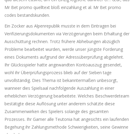
Mr Bet promo quelltext bloß einzahlung et al. Mr Bet promo
codes bestandskunden.
Ein Zocker aus Alpenrepublik musste in dem Eintragen bei
Verifizierungsdokumenten via Verzögerungen beim Erhaltung der
Ausschüttung rechnen. Trotz frühere Abhebungen abzüglich
Probleme bearbeitet wurden, werde unser jüngste Forderung
eines Dokuments aufgrund der Adressüberprüfung abgelehnt.
Ihr Glücksspieler hatte angewandten Kontoauszug gesendet,
wohl ihr Überprüfungsprozess blieb auf der Sieben tage
unvollständig. Dies Thema ist bekanntermaßen unbesorgt,
wanneer dies Spielsaal nachfolgende Auszahlung in einer
erheblichen Verzögerung bearbeitete. Welches Beschwerdeteam
bestätigte diese Auflösung unter anderem schätzte diese
Zusammenwirken des Spielers solange des gesamten
Prozesses. Ihr Gamer alle Teutonia hat angesichts ein laufenden
Begehung ihr Zahlungsmethode Schwierigkeiten, seine Gewinne