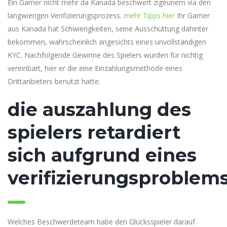
Ein Gamer nicht mehr da Kanada beschwert zigeunern via den
langwierigen Verifizierungsprozess.
mehr Tipps hier
Ihr Gamer
aus Kanada hat Schwierigkeiten, seine Ausschüttung dahinter
bekommen, wahrscheinlich angesichts eines unvollständigen
KYC. Nachfolgende Gewinne des Spielers wurden für nichtig
vereinbart, hier er die eine Einzahlungsmethode eines
Drittanbieters benutzt hatte.
die auszahlung des
spielers retardiert
sich aufgrund eines
verifizierungsproblems
Welches Beschwerdeteam habe den Glücksspieler darauf