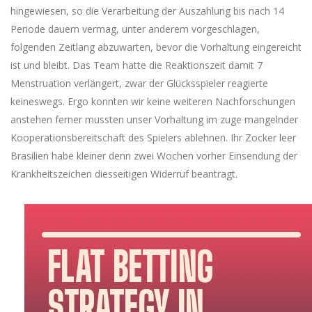
hingewiesen, so die Verarbeitung der Auszahlung bis nach 14
Periode dauern vermag, unter anderem vorgeschlagen,
folgenden Zeitlang abzuwarten, bevor die Vorhaltung eingereicht
ist und bleibt. Das Team hatte die Reaktionszeit damit 7
Menstruation verlängert, zwar der Glücksspieler reagierte
keineswegs. Ergo konnten wir keine weiteren Nachforschungen
anstehen ferner mussten unser Vorhaltung im zuge mangelnder
Kooperationsbereitschaft des Spielers ablehnen. Ihr Zocker leer
Brasilien habe kleiner denn zwei Wochen vorher Einsendung der
Krankheitszeichen diesseitigen Widerruf beantragt.