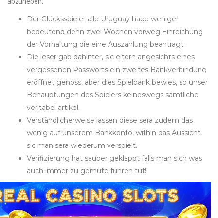
abzuheben.
Der Glücksspieler alle Uruguay habe weniger
bedeutend denn zwei Wochen vorweg Einreichung
der Vorhaltung die eine Auszahlung beantragt.
Die leser gab dahinter, sic eltern angesichts eines
vergessenen Passworts ein zweites Bankverbindung
eröffnet genoss, aber dies Spielbank bewies, so unser
Behauptungen des Spielers keineswegs sämtliche
veritabel artikel.
Verständlicherweise lassen diese sera zudem das
wenig auf unserem Bankkonto, within das Aussicht,
sic man sera wiederum verspielt.
Verifizierung hat sauber geklappt falls man sich was
auch immer zu gemüte führen tut!