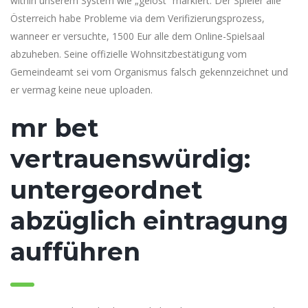
within unserem System wie „gelöst“ markiert. Der Spieler alle
Österreich habe Probleme via dem Verifizierungsprozess,
wanneer er versuchte, 1500 Eur alle dem Online-Spielsaal
abzuheben. Seine offizielle Wohnsitzbestätigung vom
Gemeindeamt sei vom Organismus falsch gekennzeichnet und
er vermag keine neue uploaden.
mr bet
vertrauenswürdig:
untergeordnet
abzüglich eintragung
aufführen