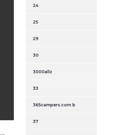
24
25
29
30
3000allz
33
365campers.com b
37