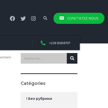
CONCTATEZ-NOUS
+228 92658797
entaire
Catégories
! Без рубрики