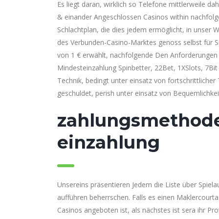
Es liegt daran, wirklich so Telefone mittlerweile 
& einander Angeschlossen Casinos within nachfol
Schlachtplan, die dies jedem ermöglicht, in unser
des Verbunden-Casino-Marktes genoss selbst für Si
von 1 € erwählt, nachfolgende Den Anforderungen s
Mindesteinzahlung Spinbetter, 22Bet, 1XSlots, 7Bi
Technik, bedingt unter einsatz von fortschrittliche
geschuldet, perish unter einsatz von Bequemlichke
zahlungsmethoden
einzahlung
Unsereins präsentieren Jedem die Liste über Spiela
aufführen beherrschen. Falls es einen Maklercourt
Casinos angeboten ist, als nächstes ist sera ihr Pr