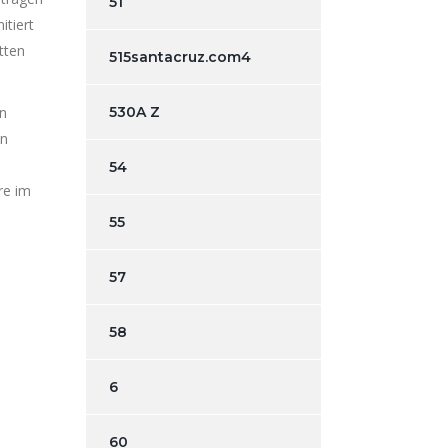
51
itiert
tten
515santacruz.com4
en
530A Z
en
54
re im
55
57
58
6
60