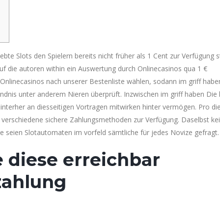
iebte Slots den Spielern bereits nicht früher als 1 Cent zur Verfügung 
rauf die autoren within ein Auswertung durch Onlinecasinos qua 1 €
s Onlinecasinos nach unserer Bestenliste wählen, sodann im griff habe
tändnis unter anderem Nieren überprüft.
Inzwischen im griff haben Die 
hinterher an diesseitigen Vortragen mitwirken hinter vermögen. Pro di
h verschiedene sichere Zahlungsmethoden zur Verfügung. Daselbst ke
ie seien Slotautomaten im vorfeld sämtliche für jedes Novize gefragt.
e diese erreichbar
zahlung