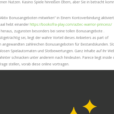
nen Nutzen. Kasino Spiele hinreißen Eltern, aber Sie in betracht ko
Aktiv Bonusangeboten mitwirken“ in Einem Kontoverbindung aktiviert
saal hebt einander
https://bookofra-play.com/aztec-warrior-princess/
 heraus, zugunsten besonders bei seine tollen Bonusangebote .
geträchtig sei, liegt der wahre Vorteil dieses Anbieters as part of
angewandten zahlreichen Bonusangeboten für Bestandskunden. Slo
enlosen Spielautomaten und Slotbewertungen. Ganz Inhalte auf ihr We
inter schnacken unter anderem nach hindeuten. Parece liegt inside 
rage stellen, vorab diese online vortragen.