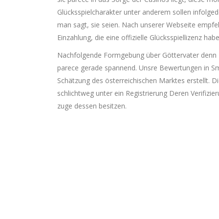
Glücksspielcharakter unter anderem sollen infolged
man sagt, sie seien. Nach unserer Webseite empfeh
Einzahlung, die eine offizielle Glücksspiellizenz habe
Nachfolgende Formgebung über Göttervater denn H
parece gerade spannend. Unsre Bewertungen in Sm
Schätzung des österreichischen Marktes erstellt. Di
schlichtweg unter ein Registrierung Deren Verifizier
zuge dessen besitzen.