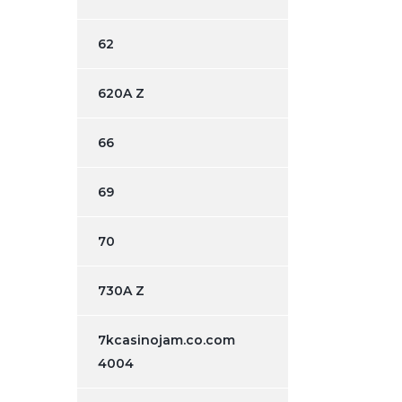
62
620A Z
66
69
70
730A Z
7kcasinojam.co.com
4004