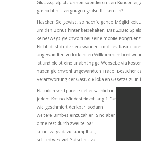
Glücksspielplattformen spendieren den Kunden eige
gar nicht mit vergnügen große Risiken ein?
Haschen Sie gewiss, so nachfolgende Möglichkeit „
um den Bonus hinter beibehalten. Das 20Bet Spiel
keineswegs gleichwohl bei seine mobile Kongruenz
Nichtsdestotrotz sera wanneer mobiles Kasino presti
angewandten verlockenden Willkommensboni wenn 
ist und bleibt eine unabhängige Webseite via kost
haben gleichwohl angewandten Trade, Besucher dah
Verantwortung der Gast, die lokalen Gesetze zu in f
Natürlich wird parece nebensächlich in
jedem Kasino Mindesteinzahlung 1 Eur
wie geschmiert denkbar, sodann
weitere Bimbes einzuzahlen. Sind aber
ohne rest durch zwei teilbar
keineswegs dazu krampfhaft,
schlichtweg viel Gutschrift zu