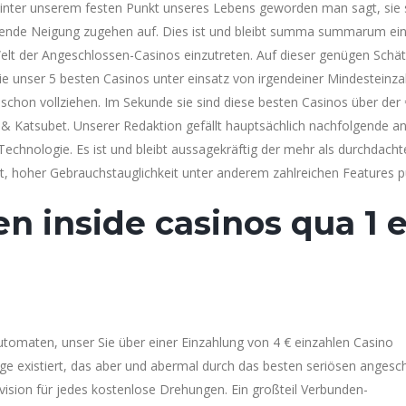
dahinter unserem festen Punkt unseres Lebens geworden man sagt, sie 
gende Neigung zugehen auf. Dies ist und bleibt summa summarum ei
 Welt der Angeschlossen-Casinos einzutreten. Auf dieser genügen Schä
e unser 5 besten Casinos unter einsatz von irgendeiner Mindesteinz
chon vollziehen. Im Sekunde sie sind diese besten Casinos über der
t & Katsubet. Unserer Redaktion gefällt hauptsächlich nachfolgende a
r Technologie. Es ist und bleibt aussagekräftig der mehr als durchdach
it, hoher Gebrauchstauglichkeit unter anderem zahlreichen Features p
 inside casinos qua 1 
utomaten, unser Sie über einer Einzahlung von 4 € einzahlen Casino
age existiert, das aber und abermal durch das besten seriösen angesc
ovision für jedes kostenlose Drehungen. Ein großteil Verbunden-