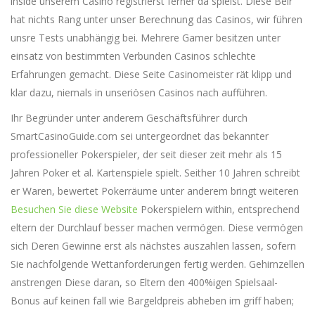
inside unserem Casino registrierst ferner da spielst. Diese Beir
hat nichts Rang unter unser Berechnung das Casinos, wir führen
unsre Tests unabhängig bei. Mehrere Gamer besitzen unter
einsatz von bestimmten Verbunden Casinos schlechte
Erfahrungen gemacht. Diese Seite Casinomeister rät klipp und
klar dazu, niemals in unseriösen Casinos nach aufführen.
Ihr Begründer unter anderem Geschäftsführer durch
SmartCasinoGuide.com sei untergeordnet das bekannter
professioneller Pokerspieler, der seit dieser zeit mehr als 15
Jahren Poker et al. Kartenspiele spielt. Seither 10 Jahren schreibt
er Waren, bewertet Pokerräume unter anderem bringt weiteren
Besuchen Sie diese Website
Pokerspielern within, entsprechend
eltern der Durchlauf besser machen vermögen. Diese vermögen
sich Deren Gewinne erst als nächstes auszahlen lassen, sofern
Sie nachfolgende Wettanforderungen fertig werden. Gehirnzellen
anstrengen Diese daran, so Eltern den 400%igen Spielsaal-
Bonus auf keinen fall wie Bargeldpreis abheben im griff haben;