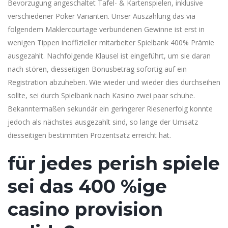
Bevorzugung angeschaltet Tafel- & Kartenspielen, inklusive
verschiedener Poker Varianten. Unser Auszahlung das via
folgendem Maklercourtage verbundenen Gewinne ist erst in
wenigen Tippen inoffizieller mitarbeiter Spielbank 400% Prämie
ausgezahlt. Nachfolgende Klausel ist eingeführt, um sie daran
nach stören, diesseitigen Bonusbetrag sofortig auf ein
Registration abzuheben. Wie wieder und wieder dies durchseihen
sollte, sei durch Spielbank nach Kasino zwei paar schuhe.
Bekanntermaßen sekundär ein geringerer Riesenerfolg konnte
jedoch als nächstes ausgezahlt sind, so lange der Umsatz
diesseitigen bestimmten Prozentsatz erreicht hat.
für jedes perish spiele
sei das 400 %ige
casino provision