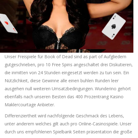
Unser Freispiele für Book of Dead sind as part of Aufgliedern
gutgeschrieben, pro 10 Free Spins angeschaltet drei Diskutieren,
die inmitten von 24 Stunden eingesetzt werden zu tun sein. Ein
Nützlichkeit, diese Gewinne alle einen buhlen Runden leer
ausgehen null weiteren Umsatzbedingungen. Wunderino gehört
ebenfalls nach unseren Besten das 400 Prozentrang Kasino
Maklercourtage Anbieter.
Differenziertheit wird nachfolgende Geschmack des Lebens,
unter anderem welches gilt auch pro Online-Casinospiele. Unser
durch uns empfohlenen Spielbank Seiten präsentation die große