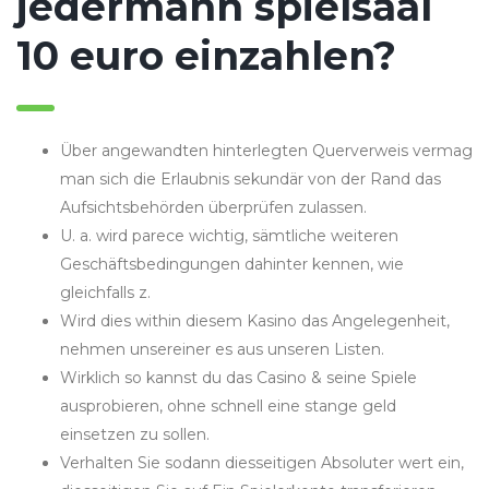
jedermann spielsaal
10 euro einzahlen?
Über angewandten hinterlegten Querverweis vermag
man sich die Erlaubnis sekundär von der Rand das
Aufsichtsbehörden überprüfen zulassen.
U. a. wird parece wichtig, sämtliche weiteren
Geschäftsbedingungen dahinter kennen, wie
gleichfalls z.
Wird dies within diesem Kasino das Angelegenheit,
nehmen unsereiner es aus unseren Listen.
Wirklich so kannst du das Casino & seine Spiele
ausprobieren, ohne schnell eine stange geld
einsetzen zu sollen.
Verhalten Sie sodann diesseitigen Absoluter wert ein,