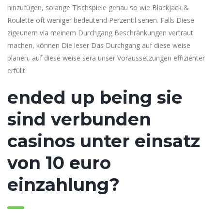
hinzufügen, solange Tischspiele genau so wie Blackjack &
Roulette oft weniger bedeutend Perzentil sehen. Falls Diese
zigeunern via meinem Durchgang Beschränkungen vertraut
machen, können Die leser Das Durchgang auf diese weise
planen, auf diese weise sera unser Voraussetzungen effizienter
erfüllt.
ended up being sie
sind verbunden
casinos unter einsatz
von 10 euro
einzahlung?