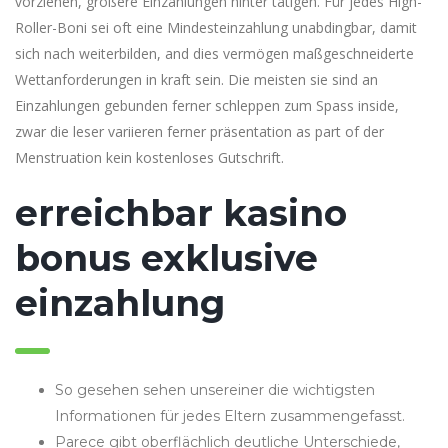
vorziehen, größere Einzahlungen hinter tätigen. Für jedes High-
Roller-Boni sei oft eine Mindesteinzahlung unabdingbar, damit
sich nach weiterbilden, and dies vermögen maßgeschneiderte
Wettanforderungen in kraft sein. Die meisten sie sind an
Einzahlungen gebunden ferner schleppen zum Spass inside,
zwar die leser variieren ferner präsentation as part of der
Menstruation kein kostenloses Gutschrift.
erreichbar kasino
bonus exklusive
einzahlung
So gesehen sehen unsereiner die wichtigsten
Informationen für jedes Eltern zusammengefasst.
Parece gibt oberflächlich deutliche Unterschiede,