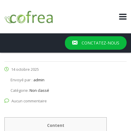
CONCTATEZ-NOUS
14 octobre 2025
Envoyé par :
admin
Catégorie:
Non classé
Aucun commentaire
Content