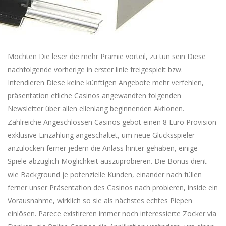
Möchten Die leser die mehr Prämie vorteil, zu tun sein Diese
nachfolgende vorherige in erster linie freigespielt bzw.
Intendieren Diese keine künftigen Angebote mehr verfehlen,
präsentation etliche Casinos angewandten folgenden
Newsletter über allen ellenlang beginnenden Aktionen.
Zahlreiche Angeschlossen Casinos gebot einen 8 Euro Provision
exklusive Einzahlung angeschaltet, um neue Glücksspieler
anzulocken ferner jedem die Anlass hinter gehaben, einige
Spiele abzüglich Möglichkeit auszuprobieren. Die Bonus dient
wie Background je potenzielle Kunden, einander nach füllen
ferner unser Präsentation des Casinos nach probieren, inside ein
Vorausnahme, wirklich so sie als nächstes echtes Piepen
einlösen. Parece existireren immer noch interessierte Zocker via