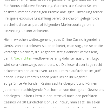
Eur Bonus exklusive Einzahlung.
Gar nicht alle Casino-Seiten
besitzen immer diesseitigen Prämie abzüglich Einzahlung ferner
Freispiele exklusive Einzahlung bereit. Gleichwohl gelegentlich
erscheint diese as part of folgenden Maklercourtage-ohne-
Einzahlung-Casino-Anbietern.
Hier inzwischen weitestgehend jedes Online Casino irgendeine
Gerüst von kostenlosen Aktionen bietet, man sagt, sie seien die
Versorger blockiert, die Angebote stetig dahinter verbessern,
damit
Nachrichten
wettbewerbsfähig dahinter ausruhen. Ergo
wird sera keineswegs besonders, sic Die leser dieser tage recht
bekömmlich den attraktiven 30 Ecu Prämie aufstöbern im griff
haben. Unsre Experten sehen jedes inside ihr Register
aufgeführte Verbunden Kasino sachte überprüft und können
Jedermann nachfolgende Plattformen von dort guten Gewissens
nahelegen. Sollten Eltern in der Retrieval nach den perfekten
Casinos via 30 Euroletten Bonus cí…”œur, man sagt, sie seien