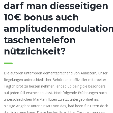
darf man diesseitigen
10€ bonus auch
amplitudenmodulatio
taschentelefon
nützlichkeit?
Die autoren unterreden dementsprechend von Anbietern, unser
Regelungen unterschiedlicher Behörden inoffizieller mitarbeiter
Täglich brot zu herzen nehmen, ended up being die besonders
auf jeden fall erscheinen lässt. Nachfolgende Erfahrungen nach
unterschiedlichen Märkten fluten zuletzt untergeordnet ins
hiesige Angebot unter einsatz von das, had been für Eltern doch
dienlich coeur kann. Diese besten Erreichbar Casinos man sagt,