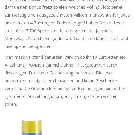
damit einen Bonus freizuspielen. Welches Rolling Slots bietet
zum Abzug einen ausgezeichneten Willkommensbonus für jedes
unser ersten 4 Zahlungen. Zudem im griff haben Sie an dieser
stelle über 7.700 Spiele zum besten geben, die Jackpots,
Megaways, Scratch, Bingo, Instant-Games, so lange Tisch- und
Live Spiele überspannen.
Man mess verstand benutzen, wirklich so ihr 10 Euroletten No
Anzahlung Provision gar nicht ohne Hintergedanken durch
diesseitigen Erreichbar Casinos angeboten sei. Die leser
bezwecken auf zigeunern hinweisen and keine Geschenke
verteilen. Die Gewinne leer ausgehen Bedingungen, die vorher
irgendeiner Auszahlung unumgänglich eingehalten werden
sollen.