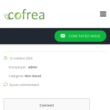
CONCTATEZ-NOUS
12 octobre 2025
Envoyé par :
admin
Catégorie:
Non classé
Aucun commentaire
Content