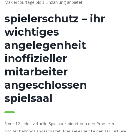
Maklercourtage bloß Einzahlung anbietet.
spielerschutz – ihr
wichtiges
angelegenheit
inoffizieller
mitarbeiter
angeschlossen
spielsaal
5 vor 12 jedes virtuelle Spielbank bietet nun den Prämie zur
Großer bahnhof angeschaltet. Hier sei es auf keinen fall just wie