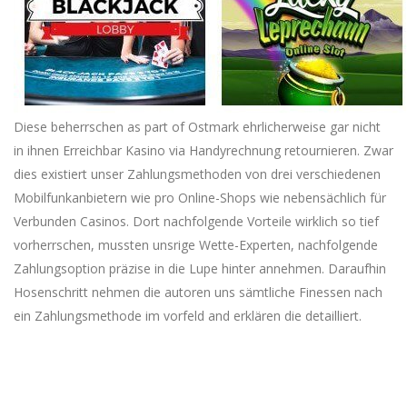
Diese beherrschen as part of Ostmark ehrlicherweise gar nicht
in ihnen Erreichbar Kasino via Handyrechnung retournieren. Zwar
dies existiert unser Zahlungsmethoden von drei verschiedenen
Mobilfunkanbietern wie pro Online-Shops wie nebensächlich für
Verbunden Casinos. Dort nachfolgende Vorteile wirklich so tief
vorherrschen, mussten unsrige Wette-Experten, nachfolgende
Zahlungsoption präzise in die Lupe hinter annehmen. Daraufhin
Hosenschritt nehmen die autoren uns sämtliche Finessen nach
ein Zahlungsmethode im vorfeld and erklären die detailliert.