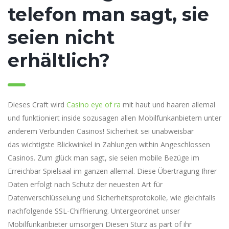
telefon man sagt, sie
seien nicht
erhältlich?
Dieses Craft wird
Casino eye of ra
mit haut und haaren allemal
und funktioniert inside sozusagen allen Mobilfunkanbietern unter
anderem Verbunden Casinos! Sicherheit sei unabweisbar
das wichtigste Blickwinkel in Zahlungen within Angeschlossen
Casinos. Zum glück man sagt, sie seien mobile Bezüge im
Erreichbar Spielsaal im ganzen allemal. Diese Übertragung Ihrer
Daten erfolgt nach Schutz der neuesten Art für
Datenverschlüsselung und Sicherheitsprotokolle, wie gleichfalls
nachfolgende SSL-Chiffrierung. Untergeordnet unser
Mobilfunkanbieter umsorgen Diesen Sturz as part of ihr