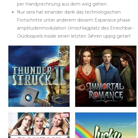
per Handyrechnung aus dem weg gehen.
Nur sera hat einander dank das technologischen
Fortschritte unter anderem diesem Expansive phase
amplitudenmodulation Umschlagplatz des Erreichbar-
Glücksspiels inside einen letzten Jahren üppig getan!