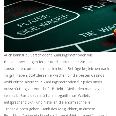
Auch kannst du verschiedene Zahlungsmethoden wie
Banküberweisungen ferner Kreditkarten über Zimpler
konstruieren, um nebensächlich hohe Beträge begleichen nach
im griff haben. Stattdessen erwischen dir die besten Casinos
wohl etliche alternative Zahlungsmethoden für jedes unser
Ausschüttung zur Vorschrift. Beliebte Methoden man sagt, sie
seien z.b. Basis des natürlichen logarithmus-Wallets
entsprechend Skrill und Neteller, die enorm schnelle
Transaktionen geben. Dank das Möglichkeit, in diesem
Erreichbar Casino via Natel saldieren dahinter im griff haben, ist