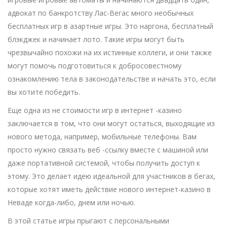
адвокат по банкротству Лас-Вегас много необычных
бесплатных игр в азартные игры. Это наргона, бесплатный
блэкджек и начинает лото. Такие игры могут быть
чрезвычайно похожи на их истинные коллеги, и они также
могут помочь подготовиться к добросовестному
ознакомлению тела в законодательстве и начать это, если
вы хотите победить.
Еще одна из не стоимости игр в интернет -казино
заключается в том, что они могут остаться, выходящие из
нового метода, например, мобильные телефоны. Вам
просто нужно связать веб -ссылку вместе с машиной или
даже портативной системой, чтобы получить доступ к
этому. Это делает идею идеальной для участников в бегах,
которые хотят иметь действие нового интернет-казино в
Неваде когда-либо, днем ​​или ночью.
В этой статье игры прыгают с персональными