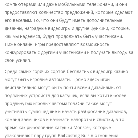
компьютерами или даже мобильными телефонами, и они
предоставляют количество предложений, которые сделают
его веселым. То, что они будут иметь дополнительные
дизайны, наградные видеоигры и другие функции, которые,
как мы надеемся, будут продолжать быть участниками.
Ниже онлайн -игры предоставляют возможность
конкурировать с другими участниками и получать выгоды за
свои усилия.
Среди самых горячих сортов бесплатных видеоигр казино
могут быть игровые автоматы. Прямо здесь игры
действительно могут быть почти всеми дизайнами, от
подлинных устройств для катушек, если вы хотите более
продвинутых игровых автоматов.Они также могут
учитывать сумасшедшие и начать разбросание дизайнов,
команд заемщиков и начинать навороты и свистки, в то
время как рыболовные катушки Monster, которые
упаковывают пару групп Baitcasting Buls в отношении