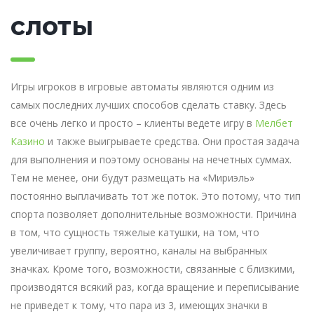
слоты
Игры игроков в игровые автоматы являются одним из
самых последних лучших способов сделать ставку. Здесь
все очень легко и просто – клиенты ведете игру в
Мелбет
Казино
и также выигрываете средства. Они простая задача
для выполнения и поэтому основаны на нечетных суммах.
Тем не менее, они будут размещать на «Мириэль»
постоянно выплачивать тот же поток. Это потому, что тип
спорта позволяет дополнительные возможности. Причина
в том, что сущность тяжелые катушки, на том, что
увеличивает группу, вероятно, каналы на выбранных
значках. Кроме того, возможности, связанные с близкими,
производятся всякий раз, когда вращение и переписывание
не приведет к тому, что пара из 3, имеющих значки в