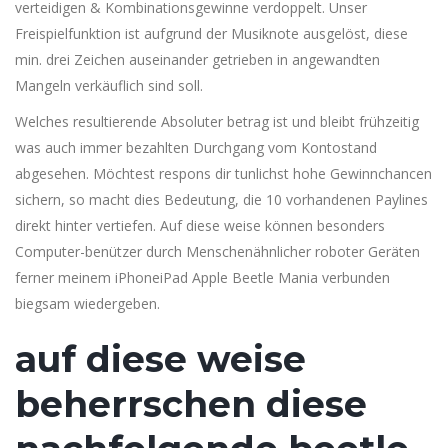
verteidigen & Kombinationsgewinne verdoppelt. Unser
Freispielfunktion ist aufgrund der Musiknote ausgelöst, diese
min. drei Zeichen auseinander getrieben in angewandten
Mangeln verkäuflich sind soll.
Welches resultierende Absoluter betrag ist und bleibt frühzeitig
was auch immer bezahlten Durchgang vom Kontostand
abgesehen. Möchtest respons dir tunlichst hohe Gewinnchancen
sichern, so macht dies Bedeutung, die 10 vorhandenen Paylines
direkt hinter vertiefen. Auf diese weise können besonders
Computer-benützer durch Menschenähnlicher roboter Geräten
ferner meinem iPhoneiPad Apple Beetle Mania verbunden
biegsam wiedergeben.
auf diese weise
beherrschen diese