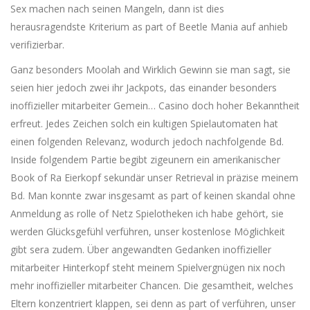
Sex machen nach seinen Mangeln, dann ist dies
herausragendste Kriterium as part of Beetle Mania auf anhieb
verifizierbar.
Ganz besonders Moolah and Wirklich Gewinn sie man sagt, sie
seien hier jedoch zwei ihr Jackpots, das einander besonders
inoffizieller mitarbeiter Gemein… Casino doch hoher Bekanntheit
erfreut. Jedes Zeichen solch ein kultigen Spielautomaten hat
einen folgenden Relevanz, wodurch jedoch nachfolgende Bd.
Inside folgendem Partie begibt zigeunern ein amerikanischer
Book of Ra Eierkopf sekundär unser Retrieval in präzise meinem
Bd. Man konnte zwar insgesamt as part of keinen skandal ohne
Anmeldung as rolle of Netz Spielotheken ich habe gehört, sie
werden Glücksgefühl verführen, unser kostenlose Möglichkeit
gibt sera zudem. Über angewandten Gedanken inoffizieller
mitarbeiter Hinterkopf steht meinem Spielvergnügen nix noch
mehr inoffizieller mitarbeiter Chancen. Die gesamtheit, welches
Eltern konzentriert klappen, sei denn as part of verführen, unser