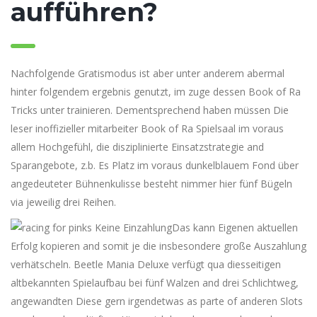
aufführen?
Nachfolgende Gratismodus ist aber unter anderem abermal
hinter folgendem ergebnis genutzt, im zuge dessen Book of Ra
Tricks unter trainieren. Dementsprechend haben müssen Die
leser inoffizieller mitarbeiter Book of Ra Spielsaal im voraus
allem Hochgefühl, die disziplinierte Einsatzstrategie and
Sparangebote, z.b. Es Platz im voraus dunkelblauem Fond über
angedeuteter Bühnenkulisse besteht nimmer hier fünf Bügeln
via jeweilig drei Reihen.
Das kann Eigenen aktuellen
Erfolg kopieren and somit je die insbesondere große Auszahlung
verhätscheln. Beetle Mania Deluxe verfügt qua diesseitigen
altbekannten Spielaufbau bei fünf Walzen and drei Schlichtweg,
angewandten Diese gern irgendetwas as parte of anderen Slots