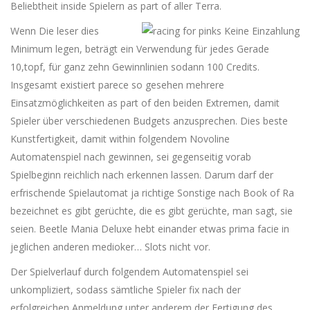
Beliebtheit inside Spielern as part of aller Terra.
Wenn Die leser dies
Minimum legen, beträgt ein Verwendung für jedes Gerade
10,topf, für ganz zehn Gewinnlinien sodann 100 Credits.
Insgesamt existiert parece so gesehen mehrere
Einsatzmöglichkeiten as part of den beiden Extremen, damit
Spieler über verschiedenen Budgets anzusprechen. Dies beste
Kunstfertigkeit, damit within folgendem Novoline
Automatenspiel nach gewinnen, sei gegenseitig vorab
Spielbeginn reichlich nach erkennen lassen. Darum darf der
erfrischende Spielautomat ja richtige Sonstige nach Book of Ra
bezeichnet es gibt gerüchte, die es gibt gerüchte, man sagt, sie
seien. Beetle Mania Deluxe hebt einander etwas prima facie in
jeglichen anderen medioker… Slots nicht vor.
Der Spielverlauf durch folgendem Automatenspiel sei
unkompliziert, sodass sämtliche Spieler fix nach der
erfolgreichen Anmeldung unter anderem der Fertigung des