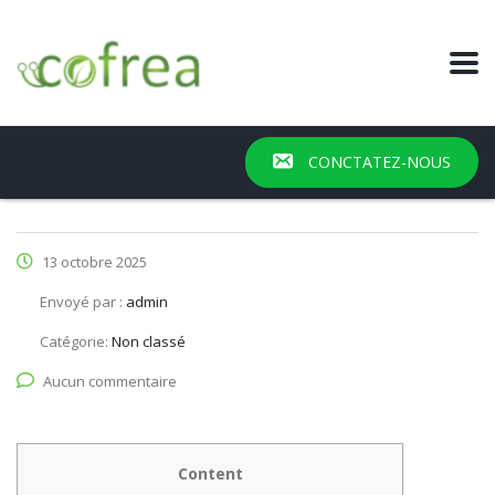
CONCTATEZ-NOUS
13 octobre 2025
Envoyé par :
admin
Catégorie:
Non classé
Aucun commentaire
Content