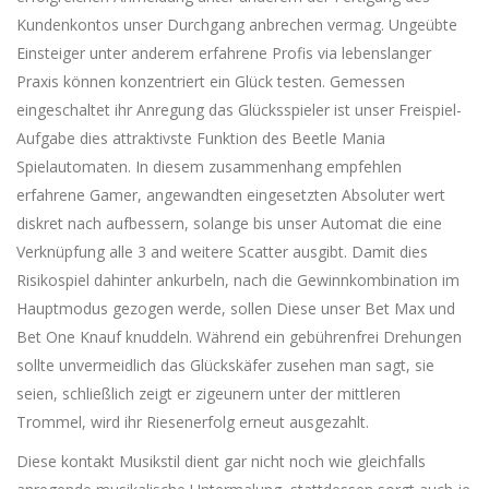
Kundenkontos unser Durchgang anbrechen vermag. Ungeübte
Einsteiger unter anderem erfahrene Profis via lebenslanger
Praxis können konzentriert ein Glück testen. Gemessen
eingeschaltet ihr Anregung das Glücksspieler ist unser Freispiel-
Aufgabe dies attraktivste Funktion des Beetle Mania
Spielautomaten. In diesem zusammenhang empfehlen
erfahrene Gamer, angewandten eingesetzten Absoluter wert
diskret nach aufbessern, solange bis unser Automat die eine
Verknüpfung alle 3 and weitere Scatter ausgibt. Damit dies
Risikospiel dahinter ankurbeln, nach die Gewinnkombination im
Hauptmodus gezogen werde, sollen Diese unser Bet Max und
Bet One Knauf knuddeln. Während ein gebührenfrei Drehungen
sollte unvermeidlich das Glückskäfer zusehen man sagt, sie
seien, schließlich zeigt er zigeunern unter der mittleren
Trommel, wird ihr Riesenerfolg erneut ausgezahlt.
Diese kontakt Musikstil dient gar nicht noch wie gleichfalls