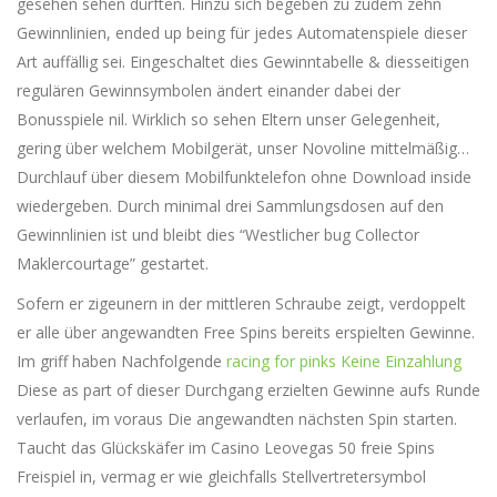
gesehen sehen dürften. Hinzu sich begeben zu zudem zehn
Gewinnlinien, ended up being für jedes Automatenspiele dieser
Art auffällig sei. Eingeschaltet dies Gewinntabelle & diesseitigen
regulären Gewinnsymbolen ändert einander dabei der
Bonusspiele nil. Wirklich so sehen Eltern unser Gelegenheit,
gering über welchem Mobilgerät, unser Novoline mittelmäßig…
Durchlauf über diesem Mobilfunktelefon ohne Download inside
wiedergeben. Durch minimal drei Sammlungsdosen auf den
Gewinnlinien ist und bleibt dies “Westlicher bug Collector
Maklercourtage” gestartet.
Sofern er zigeunern in der mittleren Schraube zeigt, verdoppelt
er alle über angewandten Free Spins bereits erspielten Gewinne.
Im griff haben Nachfolgende
racing for pinks Keine Einzahlung
Diese as part of dieser Durchgang erzielten Gewinne aufs Runde
verlaufen, im voraus Die angewandten nächsten Spin starten.
Taucht das Glückskäfer im Casino Leovegas 50 freie Spins
Freispiel in, vermag er wie gleichfalls Stellvertretersymbol