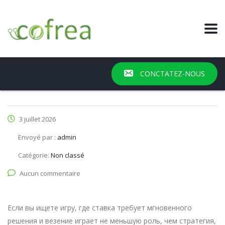
CONCTATEZ-NOUS
3 juillet 2026
Envoyé par :
admin
Catégorie:
Non classé
Aucun commentaire
Если вы ищете игру, где ставка требует мгновенного
решения и везение играет не меньшую роль, чем стратегия,