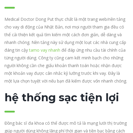
Medical Doctor Dong Put thực chất là một trang web/nền tảng
cho vay di động của Nhật Bản, nơi mọi người tham gia đều có
thể cải thiện kết quả tìm kiếm một cách đơn giản, dễ dàng và
nhanh chóng. Nền tảng này sử dụng một loạt các nhà cung cấp
đáng tin cậy
tamo vay nhanh
để đáp ứng nhu cầu tài chính của
từng người dùng. Công ty cũng cam kết minh bạch cho những
người không cần che giấu khoản thanh toán hoặc nhận được
một khoản vay được cân nhắc kỹ lưỡng trước khi vay. Đây là
một lựa chọn tuyệt vời nếu bạn đã kiếm được vốn nhanh chóng.
hệ thống sạc tiện lợi
Đồng bác sĩ đa khoa có thể được mô tả là mạng lưới thị trường
giúp người dùng không lãng phí thời gian và tiền bạc bằng cách