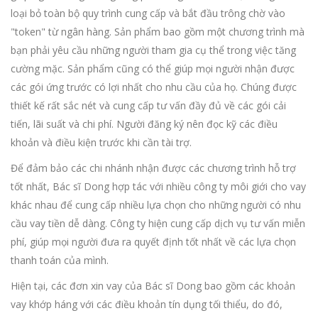
loại bỏ toàn bộ quy trình cung cấp và bắt đầu trông chờ vào
"token" từ ngân hàng. Sản phẩm bao gồm một chương trình mà
bạn phải yêu cầu những người tham gia cụ thể trong việc tăng
cường mặc. Sản phẩm cũng có thể giúp mọi người nhận được
các gói ứng trước có lợi nhất cho nhu cầu của họ. Chúng được
thiết kế rất sắc nét và cung cấp tư vấn đầy đủ về các gói cải
tiến, lãi suất và chi phí. Người đăng ký nên đọc kỹ các điều
khoản và điều kiện trước khi cần tài trợ.
Để đảm bảo các chi nhánh nhận được các chương trình hỗ trợ
tốt nhất, Bác sĩ Dong hợp tác với nhiều công ty môi giới cho vay
khác nhau để cung cấp nhiều lựa chọn cho những người có nhu
cầu vay tiền dễ dàng. Công ty hiện cung cấp dịch vụ tư vấn miễn
phí, giúp mọi người đưa ra quyết định tốt nhất về các lựa chọn
thanh toán của mình.
Hiện tại, các đơn xin vay của Bác sĩ Dong bao gồm các khoản
vay khớp háng với các điều khoản tín dụng tối thiểu, do đó,