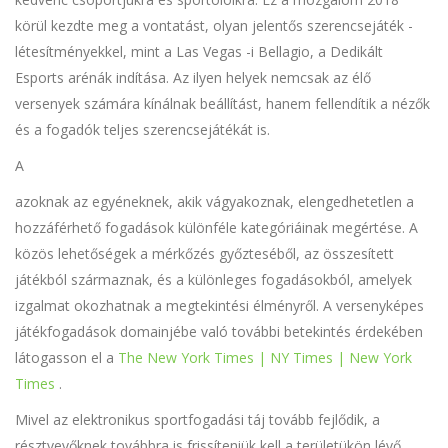
körül kezdte meg a vontatást, olyan jelentős szerencsejáték -
létesítményekkel, mint a Las Vegas -i Bellagio, a Dedikált
Esports arénák indítása. Az ilyen helyek nemcsak az élő
versenyek számára kínálnak beállítást, hanem fellendítik a nézők
és a fogadók teljes szerencsejátékát is.
A
azoknak az egyéneknek, akik vágyakoznak, elengedhetetlen a
hozzáférhető fogadások különféle kategóriáinak megértése. A
közös lehetőségek a mérkőzés győzteséből, az összesített
játékból származnak, és a különleges fogadásokból, amelyek
izgalmat okozhatnak a megtekintési élményről. A versenyképes
játékfogadások domainjébe való további betekintés érdekében
látogasson el a
The New York Times | NY Times | New York
Times
.
Mivel az elektronikus sportfogadási táj tovább fejlődik, a
résztvevőknek továbbra is frissíteniük kell a területükön lévő