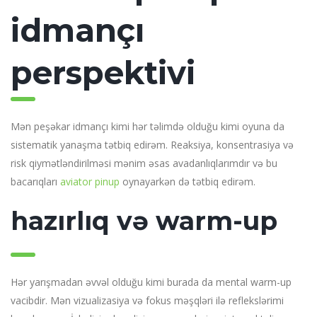
idmançı
perspektivi
Mən peşəkar idmançı kimi hər təlimdə olduğu kimi oyuna da
sistematik yanaşma tətbiq edirəm. Reaksiya, konsentrasiya və
risk qiymətləndirilməsi mənim əsas avadanlıqlarımdır və bu
bacarıqları
aviator pinup
oynayarkən də tətbiq edirəm.
hazırlıq və warm-up
Hər yarışmadan əvvəl olduğu kimi burada da mental warm-up
vacibdir. Mən vizualizasiya və fokus məşqləri ilə reflekslərimi