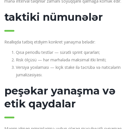
mənə interval təlqinlər zamanı soyuqqanlı qalmağa kömək edir.
taktiki nümunələr
Reallıqda tətbiq etdiyim konkret yanaşma belədir:
Qısa periodlu testlər — sürətli sprint qərarları;
Risk ölçüsü — hər mərhələdə maksimal itki limiti;
Versiya yoxlaması — kiçik stake ilə təcrübə və nəticələrin
jurnalizasiyası.
peşəkar yanaşma və
etik qaydalar
Mənim idman prinsiplərimə uyğun olaraq məsuliyyətli oynamaq