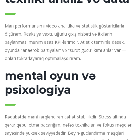
Mən performansımı video analitika və statistik göstəricilərlə
ölçürəm. Reaksiya vaxtı, uğurlu çıxış nisbəti və itkilərin
paylanması mənim əsas KPİ-lərimdir. Atletik terminlə desək,
oyunda “anaerob partiyalar” və “sürət gücü” kimi anlar var —
onları təkrarlayaraq optimallaşdırıram.
mental oyun və
psixologiya
Rəqabətdə məni fərqləndirən cəhət stabillikdir. Stress altında
qərar qəbul etmə bacarığım, nəfəs texnikaları və fokus məşqləri
sayəsində yüksək səviyyədədir. Beyin-gücləndirmə məşqləri