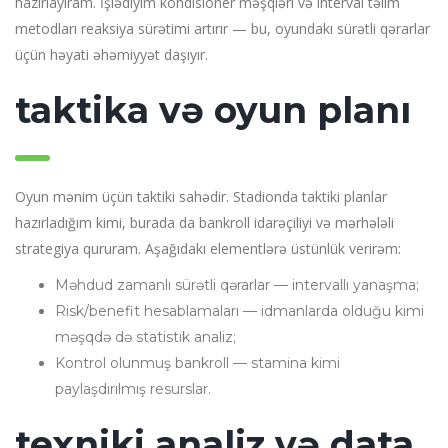
hazırlayıram. İşlədiyim kondisioner məşqləri və interval təlim
metodları reaksiya sürətimi artırır — bu, oyundakı sürətli qərarlar
üçün həyati əhəmiyyət daşıyır.
taktika və oyun planı
Oyun mənim üçün taktiki sahədir. Stadionda taktiki planlar
hazırladığım kimi, burada da bankroll idarəçiliyi və mərhələli
strategiya qururam. Aşağıdakı elementlərə üstünlük verirəm:
Məhdud zamanlı sürətli qərarlar — intervallı yanaşma;
Risk/benefit hesablamaları — idmanlarda olduğu kimi
məşqdə də statistik analiz;
Kontrol olunmuş bankroll — stamina kimi
paylaşdırılmış resurslar.
texniki analiz və data