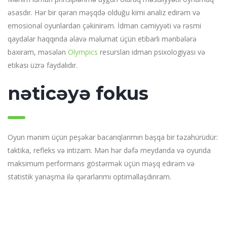
əsasdır. Hər bir qərarı məşqdə olduğu kimi analiz edirəm və
emosional oyunlardan çəkinirəm. İdman cəmiyyəti və rəsmi
qaydalar haqqında əlavə məlumat üçün etibarlı mənbələrə
baxıram, məsələn
Olympics
resursları idman psixologiyası və
etikası üzrə faydalıdır.
nəticəyə fokus
Oyun mənim üçün peşəkar bacarıqlarımın başqa bir təzahürüdür:
taktika, refleks və intizam. Mən hər dəfə meydanda və oyunda
maksimum performans göstərmək üçün məşq edirəm və
statistik yanaşma ilə qərarlarımı optimallaşdırıram.