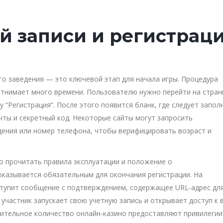
й записи и регистрац
го заведения — это ключевой этап для начала игры. Процедура
отнимает много времени. Пользователю нужно перейти на стран
 “Регистрация”. После этого появится бланк, где следует запол
чты и секретный код. Некоторые сайты могут запросить
дения или номер телефона, чтобы верифицировать возраст и
о прочитать правила эксплуатации и положение о
оказывается обязательным для окончания регистрации. На
ступит сообщение с подтверждением, содержащее URL-адрес дл
 участник запускает свою учетную запись и открывает доступ к 
чительное количество онлайн-казино предоставляют привилегии