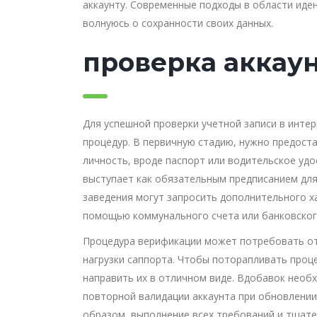
аккаунту. Современные подходы в области иде
волнуюсь о сохранности своих данных.
проверка аккаун
Для успешной проверки учетной записи в интер
процедур. В первичную стадию, нужно предос
личность, вроде паспорт или водительское удо
выступает как обязательным предписанием дл
заведения могут запросить дополнительного 
помощью коммунального счета или банковског
Процедура верификации может потребовать от 
нагрузки саппорта. Чтобы поторапливать проц
направить их в отличном виде. Вдобавок необ
повторной валидации аккаунта при обновлении
образом, выполнение всех требований и тщат