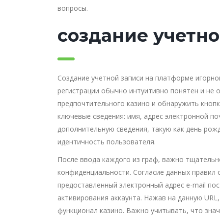
вопросы.
создание учетно
Создание учетной записи на платформе игорно
регистрации обычно интуитивно понятен и не 
предпочтительного казино и обнаружить кнопку
ключевые сведения: имя, адрес электронной по
дополнительную сведения, такую как день рож
идентичность пользователя.
После ввода каждого из граф, важно тщательн
конфиденциальности. Согласие данных правил 
предоставленный электронный адрес e-mail по
активирования аккаунта. Нажав на данную URL,
функционал казино. Важно учитывать, что зна