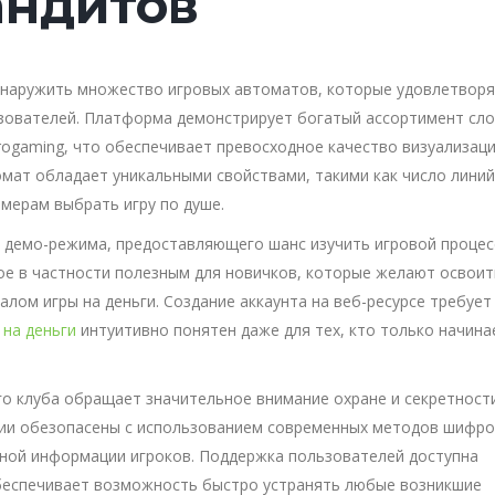
андитов
обнаружить множество игровых автоматов, которые удовлетвор
зователей. Платформа демонстрирует богатый ассортимент сло
crogaming, что обеспечивает превосходное качество визуализаци
мат обладает уникальными свойствами, такими как число линий
мерам выбрать игру по душе.
 демо-режима, предоставляющего шанс изучить игровой процес
ое в частности полезным для новичков, которые желают освоит
алом игры на деньги. Создание аккаунта на веб-ресурсе требует
на деньги
интуитивно понятен даже для тех, кто только начина
го клуба обращает значительное внимание охране и секретност
ции обезопасены с использованием современных методов шифр
чной информации игроков. Поддержка пользователей доступна
обеспечивает возможность быстро устранять любые возникшие