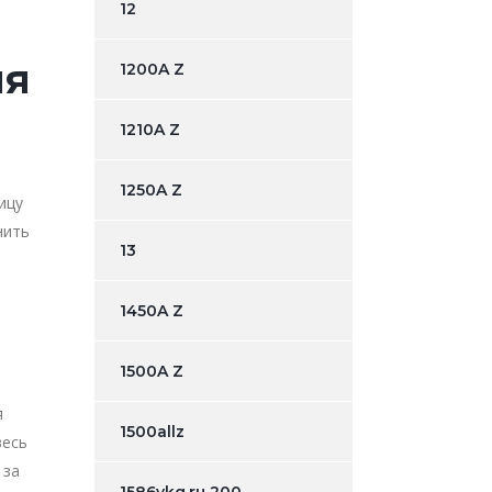
12
ия
1200A Z
1210A Z
1250A Z
ицу
нить
13
1450A Z
1500A Z
я
1500allz
весь
 за