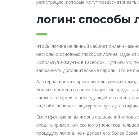
регистрацию, которые могут предусматривать 
логин: способы 
Чтобы логина на личный кабинет онлайн казин
несколько основных способов логина. Один из
Используя аккаунты в Facebook, Гугл или VK, 
запоминать дополнительные пароли. Это не пр
Альтернативный широко используемый подход —
больше времени на регистрацию, он предоста
сложного пароля и последующей его смены при
ещё обеспечивают двухуровневую аутентифика
Смартфонные аппы игорных заведений игровые
вход, например, как сканер отпечатков пальце
процедуру логина, но и делает его более безо