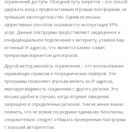
ограничений доступа. Обходной путь запретов – это способ
удержать вход к предпочитаемым игровым платформам, не
превышая законодательство. Одним из весьма
эффективных способов оказывается эксплуатация VPN-
услуг. Данные платформы предоставляют защищенное и
конфиденциальное подключение к интернету, утаивая ваш
истинный IP-адресок, что является казино олимп
прекрасным вариантом для игроков.
Другой метод миновать ограничения – это использование
скрывающих сервисов и посреднических серверов. Эти
программы позволяют игрокам менять их IP-адресок,
имитируя видимость соединения с другого региона. Это
весьма удобно в случаях, когда игорные заведения
запрещено в определенных регионах. Тем не менее важно
помнить, что не всякие посредники одинаково безопасны,
следовательно следует отбирать проверенные платформы
с хорошей авторитетом.