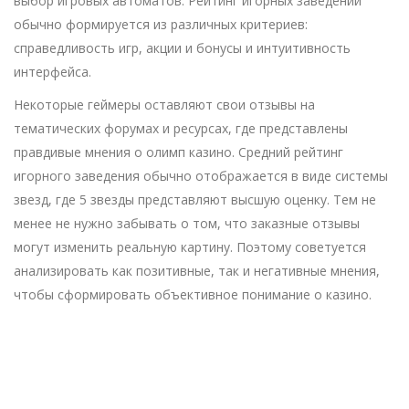
выбор игровых автоматов. Рейтинг игорных заведений
обычно формируется из различных критериев:
справедливость игр, акции и бонусы и интуитивность
интерфейса.
Некоторые геймеры оставляют свои отзывы на
тематических форумах и ресурсах, где представлены
правдивые мнения о олимп казино. Средний рейтинг
игорного заведения обычно отображается в виде системы
звезд, где 5 звезды представляют высшую оценку. Тем не
менее не нужно забывать о том, что заказные отзывы
могут изменить реальную картину. Поэтому советуется
анализировать как позитивные, так и негативные мнения,
чтобы сформировать объективное понимание о казино.