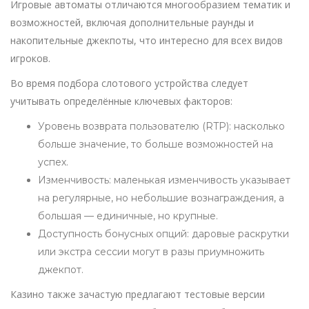
Игровые автоматы отличаются многообразием тематик и
возможностей, включая дополнительные раунды и
накопительные джекпоты, что интересно для всех видов
игроков.
Во время подбора слотового устройства следует
учитывать определённые ключевых факторов:
Уровень возврата пользователю (RTP): насколько
больше значение, то больше возможностей на
успех.
Изменчивость: маленькая изменчивость указывает
на регулярные, но небольшие вознаграждения, а
большая — единичные, но крупные.
Доступность бонусных опций: даровые раскрутки
или экстра сессии могут в разы приумножить
джекпот.
Казино также зачастую предлагают тестовые версии