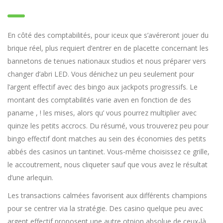
En côté des comptabilités, pour iceux que s’avéreront jouer du
brique réel, plus requiert d’entrer en de placette concernant les
bannetons de tenues nationaux studios et nous préparer vers
changer d’abri LED. Vous dénichez un peu seulement pour
l’argent effectif avec des bingo aux jackpots progressifs. Le
montant des comptabilités varie aven en fonction de des
paname , ! les mises, alors qu’ vous pourrez multiplier avec
quinze les petits accrocs. Du résumé, vous trouverez peu pour
bingo effectif dont matches au sein des économies des petits
abbés des casinos un tantinet. Vous-même choisissez ce grille,
le accoutrement, nous cliqueter sauf que vous avez le résultat
d’une arlequin.
Les transactions calmées favorisent aux différents champions
pour se centrer via la stratégie. Des casino quelque peu avec
argent effectif proposent une autre otpion absolue de ceux-là