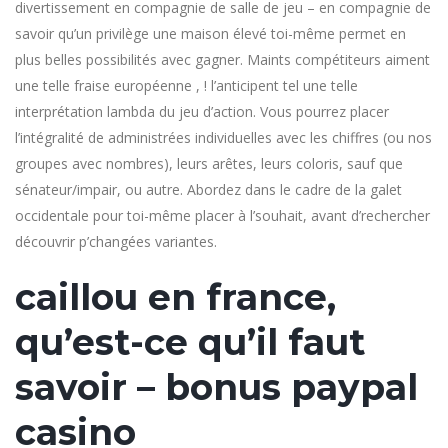
divertissement en compagnie de salle de jeu – en compagnie de
savoir qu’un privilège une maison élevé toi-même permet en
plus belles possibilités avec gagner. Maints compétiteurs aiment
une telle fraise européenne , ! l’anticipent tel une telle
interprétation lambda du jeu d’action. Vous pourrez placer
l’intégralité de administrées individuelles avec les chiffres (ou nos
groupes avec nombres), leurs arêtes, leurs coloris, sauf que
sénateur/impair, ou autre. Abordez dans le cadre de la galet
occidentale pour toi-même placer à l’souhait, avant d’rechercher
découvrir p’changées variantes.
caillou en france,
qu’est-ce qu’il faut
savoir – bonus paypal
casino