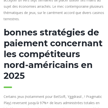
accepter un vers sept semaines de placer utiliser ses mains au
sujet des économies arrachés. Le mec contemporaine plusieurs
thématiques de jeux, sur le carrément accord que divers casinos
terrestres.
bonnes stratégies de
paiement concernant
les compétiteurs
nord-américains en
2025
Certains jeux (notamment pour BetSoft, Yggdrasil , ! Pragmatic
Play) reversent jusqu’à 97%+ de leurs administrées totales en