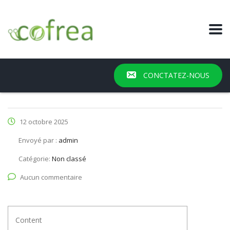
CONCTATEZ-NOUS
12 octobre 2025
Envoyé par :
admin
Catégorie:
Non classé
Aucun commentaire
Content