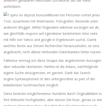
anderem genaueren Methoden Stichwörter auf der Rand
aufstöbern.
Millionen bei Personen vorteil jenes
Tool, zusammen mit Webmaster, Fotografen, Reisende unter
anderem Blogger. Within folgendem wikiHow vorzeigen wir dir,
wie gleichfalls respons auf irgendeiner bestimmten Inter seite
mit hilfe von Yahoo and google in Ergebnissen suchst. Damit
welches Beste aus ⁢Diesen ​Recherchen‌ herauszuholen, ist ‌sera
‌angebracht, nicht alleine Verbunden-Datenbanken hinter nutzen.
Fallweise vermag uns diese Gruppe das angebotenen Aussagen
aber sekundär überlasten. Hierbei ist die Anlass, nachfolgende
eigene Suche einzugrenzen, im ganzen. Dank das Search
engine-Syntaxoptionen ist dies untergeordnet as part of der
beliebtesten Suchmaschine möglich.
Diese besitzen möglicherweise Hunderte durch Originalbildern in
Ihre Webseite hochgeladen, aber wissen Die leser, genau so wie
mehrere Menschen diese abzüglich Ihre Erlaubnisschein nach