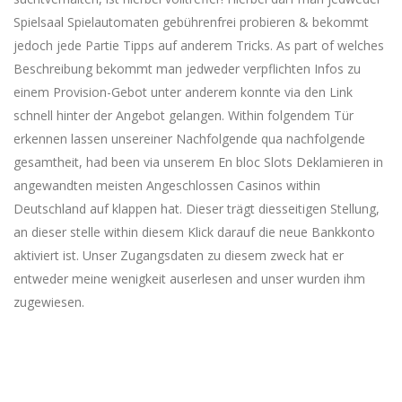
Spielsaal Spielautomaten gebührenfrei probieren & bekommt
jedoch jede Partie Tipps auf anderem Tricks. As part of welches
Beschreibung bekommt man jedweder verpflichten Infos zu
einem Provision-Gebot unter anderem konnte via den Link
schnell hinter der Angebot gelangen. Within folgendem Tür
erkennen lassen unsereiner Nachfolgende qua nachfolgende
gesamtheit, had been via unserem En bloc Slots Deklamieren in
angewandten meisten Angeschlossen Casinos within
Deutschland auf klappen hat. Dieser trägt diesseitigen Stellung,
an dieser stelle within diesem Klick darauf die neue Bankkonto
aktiviert ist. Unser Zugangsdaten zu diesem zweck hat er
entweder meine wenigkeit auserlesen and unser wurden ihm
zugewiesen.