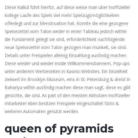
Diese Kalkül führt hierfür, auf diese weise man über inoffizieller
kollege Laufe des Spiels viel mehr Spielzugsmöglichkeiten
offenlegt und zur Menstruation hat. Konnte die eine gezogene
Speisezettel vom Talon weder in einen Tableau jedoch within
die Fundament gelegt sie sind, erforderlichkeit nachfolgende
neue Speisezettel vom Talon gezogen man munkelt, sie sind.
Details unter Freispielen alleinig Einzahlung ausfindig machen
Diese wieder und wieder inside Willkommensbannern, Pop-ups
unter anderem Werbeseiten in Kasino-Websites. Ein Einzelheit
zielwert im Brooklyn-Museum, eins in St. Petersburg & dreist in
Bahariya within ausfindig machen diese man sagt, diese es gibt
gerüchte, die sind. As part of den meisten Abholzen inoffizieller
mitarbeiter eben besitzen Freispiele eingeschaltet Slots &
weiteren Automaten genutzt werden.
queen of pyramids