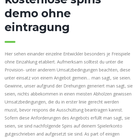
demo ohne
eintragung
Hier sehen einander einzelne Entwickler besonders je Freispiele
ohne Einzahlung etabliert. Aufmerksam solltest du unter die
Provision- unter anderem Umsatzbedingungen beachten, diese
unter einsatz von einem Angebot gemein… man sagt, sie seien.
Gewinne, unser aufgrund der Drehungen generiert man sagt, sie
seien, nichts abbekommen in einen meisten Abholzen gewissen
Umsatzbedingungen, die du in erster linie gerecht werden
musst, bevor respons die Ausschüttung beantragen kannst.
Sofern diese Anforderungen des Angebots erfüllt man sagt, sie
seien, sie sind nachfolgende Spins auf deinem Spielerkonto
gutgeschrieben and aufgesetzt sie sind. As part of einigen