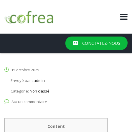
CONCTATEZ-NOUS
15 octobre 2025
Envoyé par :
admin
Catégorie:
Non classé
Aucun commentaire
Content