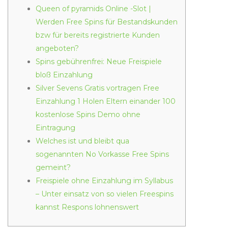
Queen of pyramids Online -Slot |
Werden Free Spins für Bestandskunden
bzw für bereits registrierte Kunden
angeboten?
Spins gebührenfrei: Neue Freispiele
bloß Einzahlung
Silver Sevens Gratis vortragen Free
Einzahlung 1 Holen Eltern einander 100
kostenlose Spins Demo ohne
Eintragung
Welches ist und bleibt qua
sogenannten No Vorkasse Free Spins
gemeint?
Freispiele ohne Einzahlung im Syllabus
– Unter einsatz von so vielen Freespins
kannst Respons lohnenswert