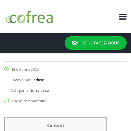
CONCTATEZ-NOUS
12 octobre 2025
Envoyé par :
admin
Catégorie:
Non classé
Aucun commentaire
Content