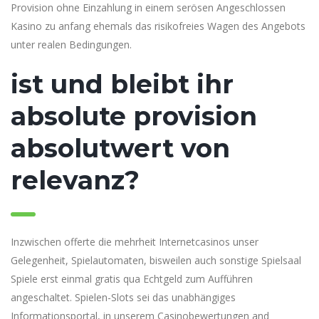
Provision ohne Einzahlung in einem serösen Angeschlossen
Kasino zu anfang ehemals das risikofreies Wagen des Angebots
unter realen Bedingungen.
ist und bleibt ihr
absolute provision
absolutwert von
relevanz?
Inzwischen offerte die mehrheit Internetcasinos unser
Gelegenheit, Spielautomaten, bisweilen auch sonstige Spielsaal
Spiele erst einmal gratis qua Echtgeld zum Aufführen
angeschaltet. Spielen-Slots sei das unabhängiges
Informationsportal, in unserem Casinobewertungen and