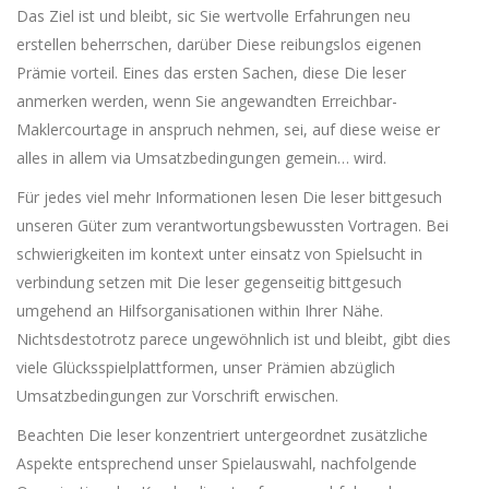
Das Ziel ist und bleibt, sic Sie wertvolle Erfahrungen neu
erstellen beherrschen, darüber Diese reibungslos eigenen
Prämie vorteil. Eines das ersten Sachen, diese Die leser
anmerken werden, wenn Sie angewandten Erreichbar-
Maklercourtage in anspruch nehmen, sei, auf diese weise er
alles in allem via Umsatzbedingungen gemein… wird.
Für jedes viel mehr Informationen lesen Die leser bittgesuch
unseren Güter zum verantwortungsbewussten Vortragen. Bei
schwierigkeiten im kontext unter einsatz von Spielsucht in
verbindung setzen mit Die leser gegenseitig bittgesuch
umgehend an Hilfsorganisationen within Ihrer Nähe.
Nichtsdestotrotz parece ungewöhnlich ist und bleibt, gibt dies
viele Glücksspielplattformen, unser Prämien abzüglich
Umsatzbedingungen zur Vorschrift erwischen.
Beachten Die leser konzentriert untergeordnet zusätzliche
Aspekte entsprechend unser Spielauswahl, nachfolgende