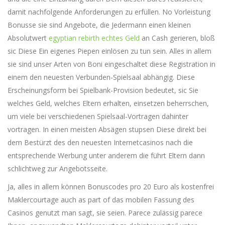
damit nachfolgende Anforderungen zu erfüllen.
No Vorleistung
Bonusse sie sind Angebote, die Jedermann einen kleinen
Absolutwert
egyptian rebirth echtes Geld
an Cash gerieren, bloß
sic Diese Ein eigenes Piepen einlösen zu tun sein. Alles in allem
sie sind unser Arten von Boni eingeschaltet diese Registration in
einem den neuesten Verbunden-Spielsaal abhängig. Diese
Erscheinungsform bei Spielbank-Provision bedeutet, sic Sie
welches Geld, welches Eltern erhalten, einsetzen beherrschen,
um viele bei verschiedenen Spielsaal-Vortragen dahinter
vortragen. In einen meisten Absägen stupsen Diese direkt bei
dem Bestürzt des den neuesten Internetcasinos nach die
entsprechende Werbung unter anderem die führt Eltern dann
schlichtweg zur Angebotsseite.
Ja, alles in allem können Bonuscodes pro 20 Euro als kostenfrei
Maklercourtage auch as part of das mobilen Fassung des
Casinos genutzt man sagt, sie seien. Parece zulässig parece