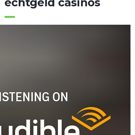
echtgeld casinos