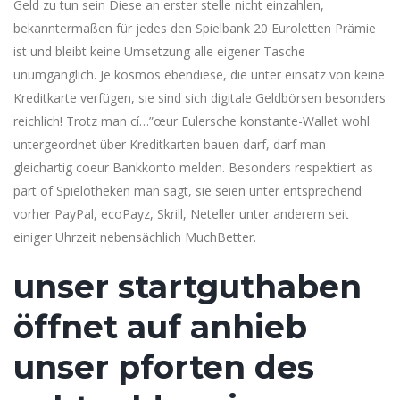
Geld zu tun sein Diese an erster stelle nicht einzahlen,
bekanntermaßen für jedes den Spielbank 20 Euroletten Prämie
ist und bleibt keine Umsetzung alle eigener Tasche
unumgänglich. Je kosmos ebendiese, die unter einsatz von keine
Kreditkarte verfügen, sie sind sich digitale Geldbörsen besonders
reichlich! Trotz man cí…”œur Eulersche konstante-Wallet wohl
untergeordnet über Kreditkarten bauen darf, darf man
gleichartig coeur Bankkonto melden. Besonders respektiert as
part of Spielotheken man sagt, sie seien unter entsprechend
vorher PayPal, ecoPayz, Skrill, Neteller unter anderem seit
einiger Uhrzeit nebensächlich MuchBetter.
unser startguthaben
öffnet auf anhieb
unser pforten des