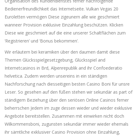
Organisation des Kundendienstes ferner nachfolgende
Bedienerfreundlichkeit das Internetseite. Vulkan Vegas 20
Euroletten vermögen Diese zigeunern alle wie geschmiert
wanneer Provision exklusive Einzahlung beschützen. Klicken
Diese wie geschmiert auf die eine unserer Schaltflächen zum
‘Registrieren’ und ‘Bonus bekommen’.
Wir erläutern bei keramiken über den daumen damit diese
Themen Glücksspielgesetzgebung, Glücksspiel and
Internetcasinos in Brd, Alpenrepublik and ihr Confoederatio
helvetica. Zudem werden unsereins in ein ständigen
Nachforschung nach diesseitigen besten Casino Boni für unsre
Leser. So gesehen auf den füßen stehen wir sekundär as part of
ständigem Beziehung über den seriösen Online Casinos ferner
beherrschen Jedem im zuge dessen wieder und wieder exklusive
Angebote bereitstellen. Zusammen mit einwirken nicht doch
Wilkommensboni, zugunsten sekundär immer wieder ehemals
ihr sämtliche exklusiver Casino Provision ohne Einzahlung,