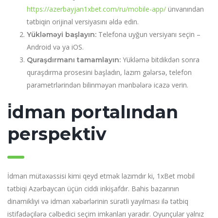
https://azerbayjan1xbet.com/ru/mobile-app/
ünvanından
tətbiqin orijinal versiyasını əldə edin.
Telefona uyğun versiyanı seçin –
Yükləməyi başlayın:
Android və ya iOS.
Yükləmə bitdikdən sonra
Quraşdırmanı tamamlayın:
quraşdırma prosesini başladın, lazım gələrsə, telefon
parametrlərindən bilinməyən mənbələrə icazə verin.
i̇dman portalından p
erspektiv
İdman mütəxəssisi kimi qeyd etmək lazımdır ki, 1xBet mobil
tətbiqi Azərbaycan üçün ciddi inkişafdır. Bahis bazarının
dinamikliyi və idman xəbərlərinin sürətli yayılması ilə tətbiq
istifadəçilərə cəlbedici seçim imkanları yaradır. Oyunçular yalnız