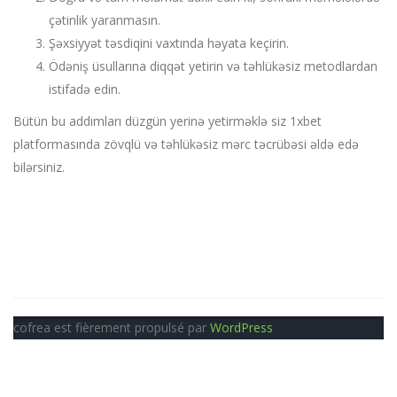
çətinlik yaranmasın.
Şəxsiyyət təsdiqini vaxtında həyata keçirin.
Ödəniş üsullarına diqqət yetirin və təhlükəsiz metodlardan
istifadə edin.
Bütün bu addımları düzgün yerinə yetirməklə siz 1xbet
platformasında zövqlü və təhlükəsiz mərc təcrübəsi əldə edə
bilərsiniz.
cofrea est fièrement propulsé par
WordPress