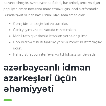
qazana bilmişdir. Azərbaycanda futbol, basketbol, tenis və digər
populyar idman növlərinə mərc etmək üçün ideal platformadır.
Burada təklif olunan bəzi üstünlükləri sadalamaq olar:
Geniş idman seçimləri və turnirlər.
Canlı yayım və real vaxtda mərc imkanı.
Mobil tətbiq vasitəsilə istənilən yerdə qoşulma.
Bonuslar və xüsusi təkliflər yeni və mövcud istifadəçilər
üçün.
Rahat istifadəçi interfeysi və təhlükəsiz əməliyyatlar.
azərbaycanlı i̇dman a
zarkeşləri üçün ə
həmiyyəti