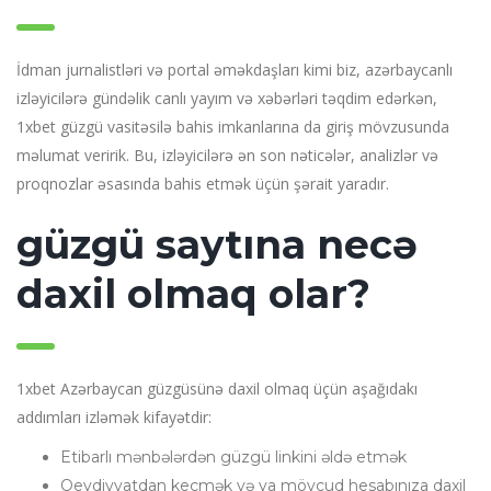
İdman jurnalistləri və portal əməkdaşları kimi biz, azərbaycanlı
izləyicilərə gündəlik canlı yayım və xəbərləri təqdim edərkən,
1xbet güzgü vasitəsilə bahis imkanlarına da giriş mövzusunda
məlumat veririk. Bu, izləyicilərə ən son nəticələr, analizlər və
proqnozlar əsasında bahis etmək üçün şərait yaradır.
güzgü saytına necə
daxil olmaq olar?
1xbet Azərbaycan güzgüsünə daxil olmaq üçün aşağıdakı
addımları izləmək kifayətdir:
Etibarlı mənbələrdən güzgü linkini əldə etmək
Qeydiyyatdan keçmək və ya mövcud hesabınıza daxil