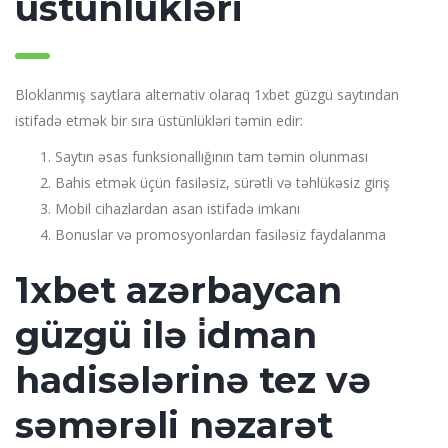
stünlükləri
Bloklanmış saytlara alternativ olaraq 1xbet güzgü saytından
istifadə etmək bir sıra üstünlükləri təmin edir:
Saytın əsas funksionallığının tam təmin olunması
Bahis etmək üçün fasiləsiz, sürətli və təhlükəsiz giriş
Mobil cihazlardan asan istifadə imkanı
Bonuslar və promosyonlardan fasiləsiz faydalanma
1xbet azərbaycan
güzgü ilə i̇dman h
adisələrinə tez və s
əmərəli nəzarət