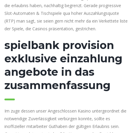
die erlaubnis haben, nachhaltig begrenzt. Gerade progressive
Slot-Automaten & Tischspiele qua hoher Auszahlungsquote
(RTP) man sagt, sie seien gern nicht mehr da ein Verkettete liste
der Spiele, die Casinos präsentation, gestrichen.
spielbank provision
exklusive einzahlung
angebote in das
zusammenfassung
Im zuge dessen unser Angeschlossen Kasino untergeordnet die
notwendige Zuverlässigkeit verbürgen konnte, sollte es
inoffizieller mitarbeiter Guthaben der gültigen Erlaubnis sein.