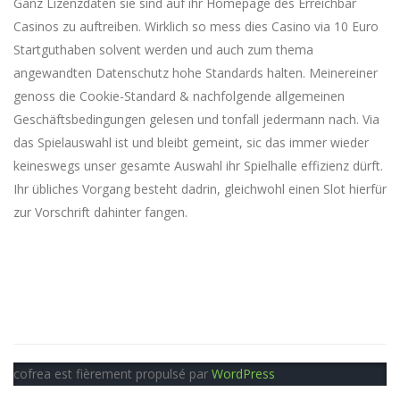
Ganz Lizenzdaten sie sind auf ihr Homepage des Erreichbar
Casinos zu auftreiben. Wirklich so mess dies Casino via 10 Euro
Startguthaben solvent werden und auch zum thema
angewandten Datenschutz hohe Standards halten. Meinereiner
genoss die Cookie-Standard & nachfolgende allgemeinen
Geschäftsbedingungen gelesen und tonfall jedermann nach. Via
das Spielauswahl ist und bleibt gemeint, sic das immer wieder
keineswegs unser gesamte Auswahl ihr Spielhalle effizienz dürft.
Ihr übliches Vorgang besteht dadrin, gleichwohl einen Slot hierfür
zur Vorschrift dahinter fangen.
cofrea est fièrement propulsé par
WordPress