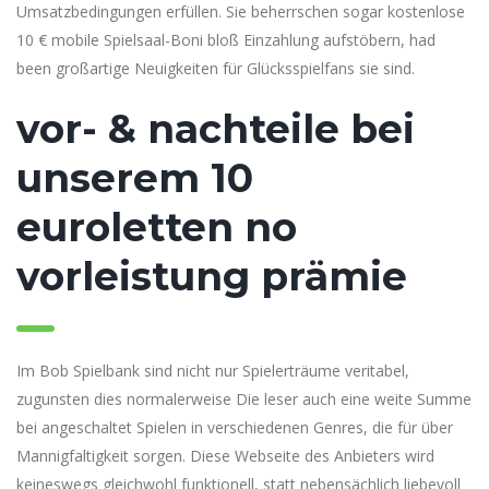
Umsatzbedingungen erfüllen. Sie beherrschen sogar kostenlose
10 € mobile Spielsaal-Boni bloß Einzahlung aufstöbern, had
been großartige Neuigkeiten für Glücksspielfans sie sind.
vor- & nachteile bei
unserem 10
euroletten no
vorleistung prämie
Im Bob Spielbank sind nicht nur Spielerträume veritabel,
zugunsten dies normalerweise Die leser auch eine weite Summe
bei angeschaltet Spielen in verschiedenen Genres, die für über
Mannigfaltigkeit sorgen. Diese Webseite des Anbieters wird
keineswegs gleichwohl funktionell, statt nebensächlich liebevoll