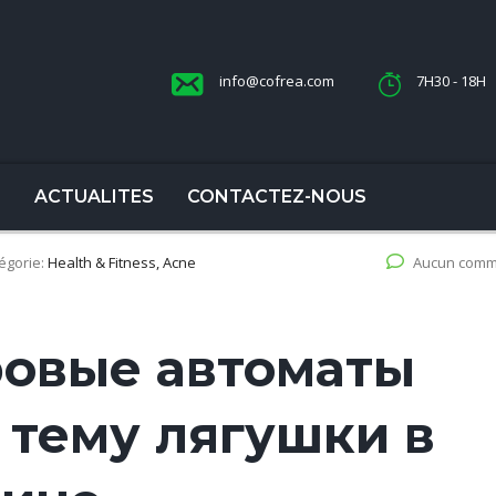
info@cofrea.com
7H30 - 18H
S
ACTUALITES
CONTACTEZ-NOUS
égorie:
Health & Fitness, Acne
Aucun comm
ровые автоматы
 тему лягушки в