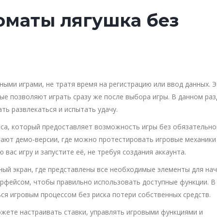
томаты лягушка без
ыми играми, не тратя время на регистрацию или ввод данных. 
е позволяют играть сразу же после выбора игры. В данном раз
ть развлекаться и испытать удачу.
са, который предоставляет возможность игры без обязательно
ают демо-версии, где можно протестировать игровые механики
ас игру и запустите её, не требуя создания аккаунта.
вный экран, где представлены все необходимые элементы для нач
рфейсом, чтобы правильно использовать доступные функции. В
ся игровым процессом без риска потери собственных средств.
ожете настраивать ставки, управлять игровыми функциями и