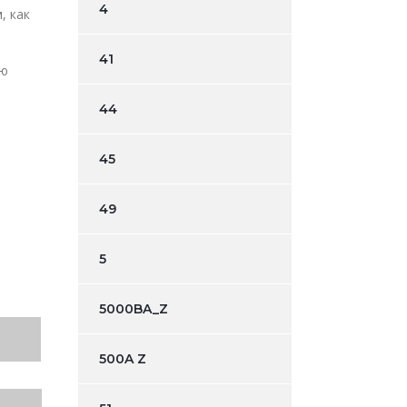
4
, как
41
ую
44
45
49
5
5000BA_Z
500A Z