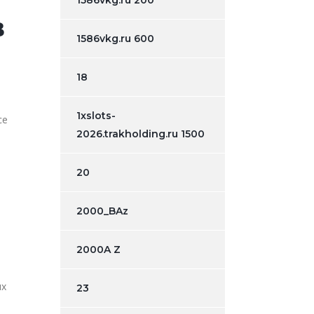
1586vkg.ru 200
в
1586vkg.ru 600
18
1xslots-
се
2026.trakholding.ru 1500
20
2000_BAz
2000A Z
их
23