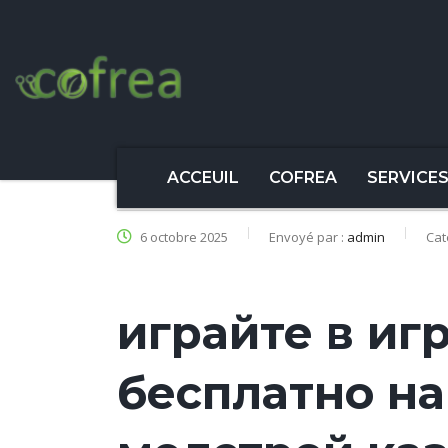
ACCEUIL
COFREA
SERVICE
6 octobre 2025
Envoyé par :
admin
Cat
играйте в иг
бесплатно на