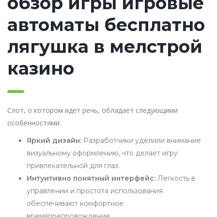
обзор игры игровые
автоматы бесплатно
лягушка в мелстрой
казино
Слот, о котором идет речь, обладает следующими
особенностями:
Яркий дизайн:
Разработчики уделили внимание
визуальному оформлению, что делает игру
привлекательной для глаз.
Интуитивно понятный интерфейс:
Легкость в
управлении и простота использования
обеспечивают комфортное
времяпрепровождение.