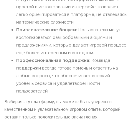
простой в использовании интерфейс позволяет
легко ориентироваться в платформе, не отвлекаясь
на технические сложности.
Привлекательные бонусы:
Пользователи могут
воспользоваться разнообразными акциями и
предложениями, которые делают игровой процесс
еще более интересным и выгодным.
Профессиональная поддержка:
Команда
поддержки всегда готова помочь и ответить на
любые вопросы, что обеспечивает высокий
уровень сервиса и удовлетворенности
пользователей.
Выбирая эту платформу, вы можете быть уверены в
качественном и увлекательном игровом опыте, который
оставит только положительные впечатления.