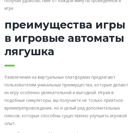
получая удовольствие от каждой минуты проведенной в
игре.
преимущества игры
в игровые автоматы
лягушка
Развлечения на виртуальных платформах предлагают
пользователям уникальные преимущества, которые делают
их игру особенно увлекательной и выгодной. Играя в
подобные симуляторы, вы получаете не только приятное
времяпрепровождение, но и целый ряд дополнительных
плюсов, которые способны существенно улучшить игровой
опыт.