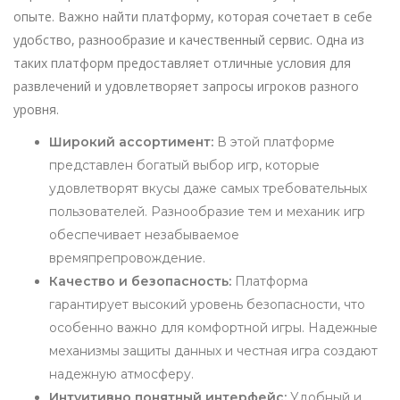
опыте. Важно найти платформу, которая сочетает в себе
удобство, разнообразие и качественный сервис. Одна из
таких платформ предоставляет отличные условия для
развлечений и удовлетворяет запросы игроков разного
уровня.
Широкий ассортимент:
В этой платформе
представлен богатый выбор игр, которые
удовлетворят вкусы даже самых требовательных
пользователей. Разнообразие тем и механик игр
обеспечивает незабываемое
времяпрепровождение.
Качество и безопасность:
Платформа
гарантирует высокий уровень безопасности, что
особенно важно для комфортной игры. Надежные
механизмы защиты данных и честная игра создают
надежную атмосферу.
Интуитивно понятный интерфейс:
Удобный и