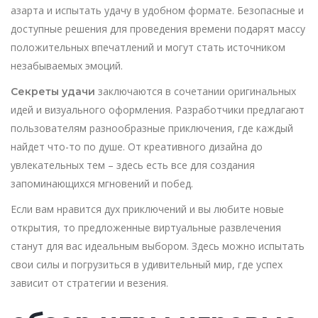
азарта и испытать удачу в удобном формате. Безопасные и
доступные решения для проведения времени подарят массу
положительных впечатлений и могут стать источником
незабываемых эмоций.
заключаются в сочетании оригинальных
Секреты удачи
идей и визуального оформления. Разработчики предлагают
пользователям разнообразные приключения, где каждый
найдет что-то по душе. От креативного дизайна до
увлекательных тем – здесь есть все для создания
запоминающихся мгновений и побед.
Если вам нравится дух приключений и вы любите новые
открытия, то предложенные виртуальные развлечения
станут для вас идеальным выбором. Здесь можно испытать
свои силы и погрузиться в удивительный мир, где успех
зависит от стратегии и везения.