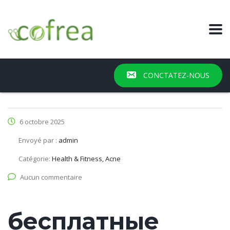
CONCTATEZ-NOUS
6 octobre 2025
Envoyé par :
admin
Catégorie:
Health & Fitness, Acne
Aucun commentaire
бесплатные