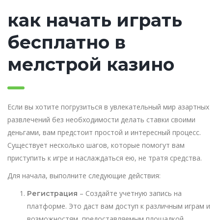
как начать играть
бесплатно в
мелстрой казино
Если вы хотите погрузиться в увлекательный мир азартных
развлечений без необходимости делать ставки своими
деньгами, вам предстоит простой и интересный процесс.
Существует несколько шагов, которые помогут вам
приступить к игре и наслаждаться ею, не тратя средства.
Для начала, выполните следующие действия:
– Создайте учетную запись на
Регистрация
платформе. Это даст вам доступ к различным играм и
возможностям, предоставляемым площадкой.