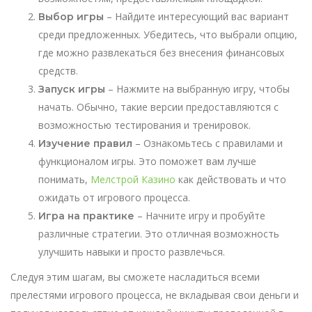
– Найдите интересующий вас вариант
Выбор игры
среди предложенных. Убедитесь, что выбрали опцию,
где можно развлекаться без внесения финансовых
средств.
– Нажмите на выбранную игру, чтобы
Запуск игры
начать. Обычно, такие версии предоставляются с
возможностью тестирования и тренировок.
– Ознакомьтесь с правилами и
Изучение правил
функционалом игры. Это поможет вам лучше
понимать,
Мелстрой Казино
как действовать и что
ожидать от игрового процесса.
– Начните игру и пробуйте
Игра на практике
различные стратегии. Это отличная возможность
улучшить навыки и просто развлечься.
Следуя этим шагам, вы сможете насладиться всеми
прелестями игрового процесса, не вкладывая свои деньги и