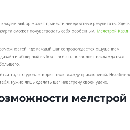
е каждый выбор может принести невероятные результаты. Здесь
 азарта сможет почувствовать себя особенным,
Мелстрой Казин
 возможностей, где каждый шаг сопровождается ощущением
 дизайн и обширный выбор – всё это позволяет наслаждаться
 большего.
дётся то, что удовлетворит твою жажду приключений. Незабыв
ебя, нужно лишь сделать шаг навстречу своей удаче.
озможности мелстрой