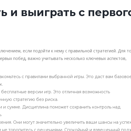
ть и выиграть с первог
ючением, если подойти к нему с правильной стратегией. Для т
первых побед, важно учитывать несколько ключевых аспектов,
акомьтесь с правилами выбранной игры. Это даст вам базово
к.
бесплатные версии игр. Это отличная возможность
енную стратегию без риска.
и и сумме. Дисциплина поможет сохранить контроль над
.
ения. Они могут значительно увеличить ваши шансы на успех
и не торопитесь с решениями. Спокойный и взвешенный под