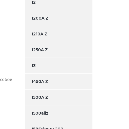
12
1200A Z
1210A Z
1250A Z
13
особое
1450A Z
1500A Z
1500allz