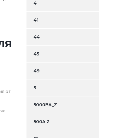
4
41
44
ля
45
49
5
ия от
5000BA_Z
ные
500A Z