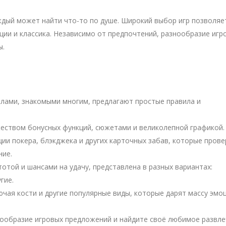
дый может найти что-то по душе. Широкий выбор игр позволяе
ции и классика. Независимо от предпочтений, разнообразие игр
ы.
ами, знакомыми многим, предлагают простые правила и
жеством бонусных функций, сюжетами и великолепной графикой.
ии покера, блэкджека и других карточных забав, которые пров
ние.
отой и шансами на удачу, представлена в разных вариантах:
гие.
чая кости и другие популярные виды, которые дарят массу эмоц
нообразие игровых предложений и найдите своё любимое развле