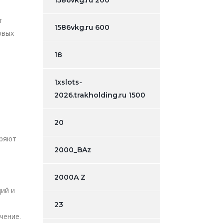
1586vkg.ru 200
т
1586vkg.ru 600
овых
18
1xslots-
2026.trakholding.ru 1500
20
еряют
2000_BAz
2000A Z
ий и
23
чение.