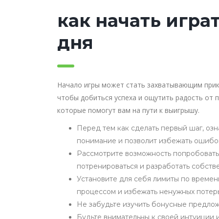
как начать игра
дня
Начало игры может стать захватывающим прикл
чтобы добиться успеха и ощутить радость от 
которые помогут вам на пути к выигрышу.
Перед тем как сделать первый шаг, озн
понимание и позволит избежать ошибо
Рассмотрите возможность попробовать 
потренироваться и разработать собств
Установите для себя лимиты по времен
процессом и избежать ненужных потерь
Не забудьте изучить бонусные предлож
Будьте внимательны к своей интуиции 