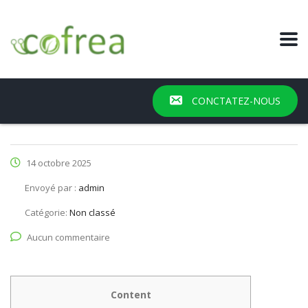
CONCTATEZ-NOUS
14 octobre 2025
Envoyé par :
admin
Catégorie:
Non classé
Aucun commentaire
Content