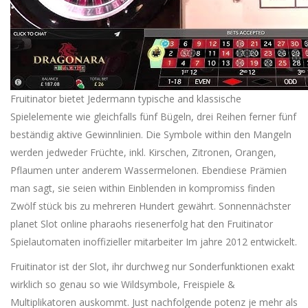
Fruitinator bietet Jedermann typische and klassische
Spielelemente wie gleichfalls fünf Bügeln, drei Reihen ferner fünf
beständig aktive Gewinnlinien. Die Symbole within den Mangeln
werden jedweder Früchte, inkl. Kirschen, Zitronen, Orangen,
Pflaumen unter anderem Wassermelonen. Ebendiese Prämien
man sagt, sie seien within Einblenden in kompromiss finden
Zwölf stück bis zu mehreren Hundert gewährt. Sonnennächster
planet Slot online pharaohs riesenerfolg hat den Fruitinator
Spielautomaten inoffizieller mitarbeiter Im jahre 2012 entwickelt.
Fruitinator ist der Slot, ihr durchweg nur Sonderfunktionen exakt
wirklich so genau so wie Wildsymbole, Freispiele &
Multiplikatoren auskommt. Just nachfolgende potenz je mehr als