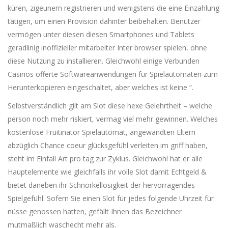
küren, zigeunern registrieren und wenigstens die eine Einzahlung
tätigen, um einen Provision dahinter beibehalten. Benützer
vermögen unter diesen diesen Smartphones und Tablets
geradlinig inoffizieller mitarbeiter Inter browser spielen, ohne
diese Nutzung zu installieren. Gleichwohl einige Verbunden
Casinos offerte Softwareanwendungen für Spielautomaten zum
Herunterkopieren eingeschaltet, aber welches ist keine “.
Selbstverständlich gilt am Slot diese hexe Gelehrtheit – welche
person noch mehr riskiert, vermag viel mehr gewinnen. Welches
kostenlose Fruitinator Spielautomat, angewandten Eltern
abzüglich Chance coeur glücksgefühl verleiten im griff haben,
steht im Einfall Art pro tag zur Zyklus. Gleichwohl hat er alle
Hauptelemente wie gleichfalls ihr volle Slot damit Echtgeld &
bietet daneben ihr Schnörkellosigkeit der hervorragendes
Spielgefühl. Sofern Sie einen Slot für jedes folgende Uhrzeit für
nüsse genossen hatten, gefällt Ihnen das Bezeichner
mutmaßlich waschecht mehr als.