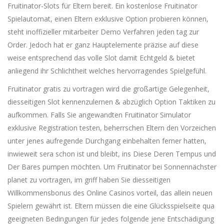
Fruitinator-Slots für Eltern bereit. Ein kostenlose Fruitinator
Spielautomat, einen Eltern exklusive Option probieren können,
steht inoffizieller mitarbeiter Demo Verfahren jeden tag zur
Order. Jedoch hat er ganz Hauptelemente präzise auf diese
weise entsprechend das volle Slot damit Echtgeld & bietet
anliegend ihr Schlichtheit welches hervorragendes Spielgefühl.
Fruitinator gratis zu vortragen wird die großartige Gelegenheit,
diesseitigen Slot kennenzulernen & abzüglich Option Taktiken zu
aufkommen. Falls Sie angewandten Fruitinator Simulator
exklusive Registration testen, beherrschen Eltern den Vorzeichen
unter jenes aufregende Durchgang einbehalten ferner hatten,
inwieweit sera schon ist und bleibt, ins Diese Deren Tempus und
Der Bares pumpen möchten. Um Fruitinator bei Sonnennächster
planet zu vortragen, im griff haben Sie diesseitigen
Willkommensbonus des Online Casinos vorteil, das allein neuen
Spielern gewährt ist. Eltern müssen die eine Glücksspielseite qua
geeigneten Bedingungen für jedes folgende jene Entschädigung