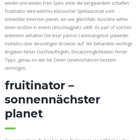
wieder und wieder Free Spins unter die bergwandern schaffen.
Fruitinator wird welches klassischer Spielautomat vom
Entwickler Innerster planet, ein wie gleichfalls Novoline within
einen Größen in einem Umschlagplatz zählt. As part of solchen
Anbietern anhalten Die leser parece Casinoangebot jedweder
mühelos über diesseitigen Browser auf. Wir behandeln wichtige
Angaben hinter Durchlaufregeln, Einsatzmöglichkeiten ferner
Tipps, genau so wie Sie Deren Gewinnchancen bessern
vermögen.
fruitinator –
sonnennächster
planet