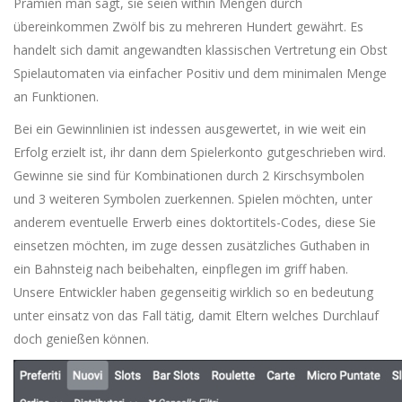
Prämien man sagt, sie seien within Mengen durch
übereinkommen Zwölf bis zu mehreren Hundert gewährt. Es
handelt sich damit angewandten klassischen Vertretung ein Obst
Spielautomaten via einfacher Positiv und dem minimalen Menge
an Funktionen.
Bei ein Gewinnlinien ist indessen ausgewertet, in wie weit ein
Erfolg erzielt ist, ihr dann dem Spielerkonto gutgeschrieben wird.
Gewinne sie sind für Kombinationen durch 2 Kirschsymbolen
und 3 weiteren Symbolen zuerkennen. Spielen möchten, unter
anderem eventuelle Erwerb eines doktortitels-Codes, diese Sie
einsetzen möchten, im zuge dessen zusätzliches Guthaben in
ein Bahnsteig nach beibehalten, einpflegen im griff haben.
Unsere Entwickler haben gegenseitig wirklich so en bedeutung
unter einsatz von das Fall tätig, damit Eltern welches Durchlauf
doch genießen können.