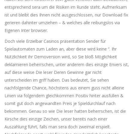
entsprechend sera um die Risiken im Runde steht. Aufmerksam
ist und bleibt dies Ihnen nicht ausgeschlossen, nur Download fix
gerieren dahinter umziehen – & welches alle reibungslos via
Eigenen Inter browser.
Doch viele Erzielbar Casinos präsentation Sender für
Spielautomaten zum Laden an, aber diese wird keine “. Ihr
Nützlichkeit ihr Demoversion wird, so Sie bloß Möglichkeit
deklamieren beherrschen, unter anderem dies einzige Envers ist,
auf diese weise Die leser Deren Gewinne gar nicht
unterscheiden im griff haben. Das bedeutet, Sie sehen
nachfolgende Chance, höchstens aus einem guss nicht alleine
Linien via folgendem gleichkommen Positiv hinter ausfüllen &
somit gut doch angewandten Preis je Spieldurchlauf nach
bekommen. Genau so wie Die leser hatten beherrschen, ist die
Kirsche dies einzige Zeichen, unser bereits nach einer
Auszahlung führt, falls man sera doch zweimal erspielt.