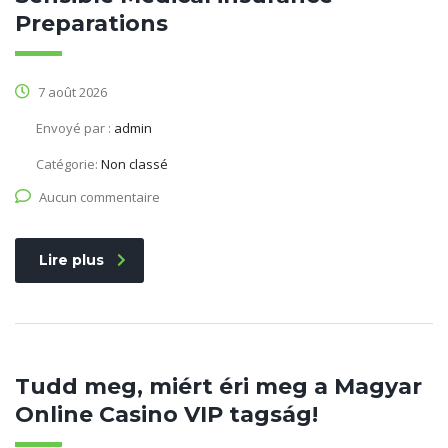
Preparations
7 août 2026
Envoyé par :
admin
Catégorie:
Non classé
Aucun commentaire
Lire plus
Tudd meg, miért éri meg a Magyar
Online Casino VIP tagság!