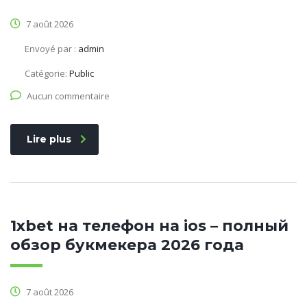
7 août 2026
Envoyé par :
admin
Catégorie:
Public
Aucun commentaire
Lire plus
1xbet на телефон на ios – полный
обзор букмекера 2026 года
7 août 2026