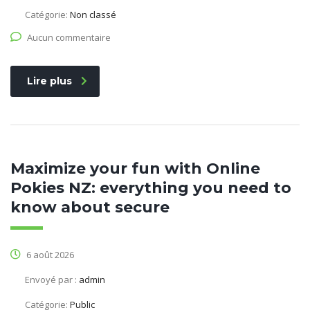
Catégorie:
Non classé
Aucun commentaire
Lire plus
Maximize your fun with Online
Pokies NZ: everything you need to
know about secure
6 août 2026
Envoyé par :
admin
Catégorie:
Public