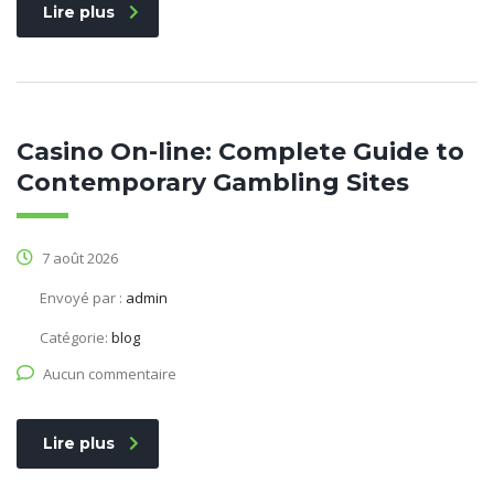
Lire plus
Casino On-line: Complete Guide to
Contemporary Gambling Sites
7 août 2026
Envoyé par :
admin
Catégorie:
blog
Aucun commentaire
Lire plus