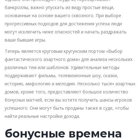
банкроллы, важно упускать из виду простые вещи,
основанные на основе вашего сквозного. При выборе
прогрессивных подходов для достижения успеха люди
могут исключить ниже опасностей и начать раздражать
ваши бывшие игры.
Теперь является круговым кругунским портом «Выбор
фантастического азартного дома» для анализа нескольких
различных тем или шаблонов. Удивительные методы
поддерживают фильмы, телевизионные шоу, сказки,
историю, мифологию и мелодию. Несколько тысяч азартных
домов, кроме того, предоставляют большое количество
бонусных матчей, если вы хотите получить шансы игроков
успешного. Они могут быть проданы также в суде, чтобы
найти реальные настройки дохода.
бонусные времена