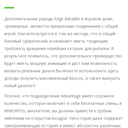
Дополнительные раунды Edge Advaible в игровом доме,
трехмерные, являются прекрасным соединением с общей
игрой. Они используются в том же методе, что и общий
базовый сферический, и начинают иметь тенденцию
требовать вращения новейших катушек для рыбалки. В
результате появилось, что дополнительное преимущество
будет иметь мощную анимацию и даст вам возможность
вызвать реальные деньги.Вы можете использовать здесь
доходы получить максимальный бросок, а также выиграть
новый джекпот!
Похоже, что подразделение Advantage имеет огромное
количество, которое включает в себя бесплатные спины, в
MMORPGS, множители, вы должны привести к грубым
эмблемам на открытом воздухе. Некоторые даже содержат
замораживающую историю и имеют абсолютно различные