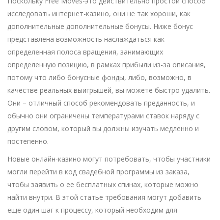
Поскольку Free Moves-это действительно простой способ
исследовать интернет-казино, они не так хороши, как
дополнительные дополнительные бонусы. Ниже бонус
представлена ​​возможность наслаждаться как
определенная полоса вращения, занимающих
определенную позицию, в рамках прибыли из-за описания,
потому что либо бонусные фонды, либо, возможно, в
качестве реальных выигрышей, вы можете быстро удалить.
Они – отличный способ рекомендовать преданность, и
обычно они ограничены температурами ставок наряду с
другим словом, который вы должны изучать медленно и
постепенно.
Новые онлайн-казино могут потребовать, чтобы участники
могли перейти в код свадебной программы из заказа,
чтобы заявить о ее бесплатных спинах, которые можно
найти внутри. В этой статье требования могут добавить
еще один шаг к процессу, который необходим для