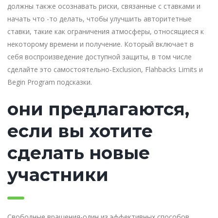
должны также осознавать риски, связанные с ставками и
начать что -то делать, чтобы улучшить авторитетные
ставки, такие как ограничения атмосферы, относящиеся к
некоторому времени и получение. Который включает в
себя воспроизведение доступной защиты, в том числе
сделайте это самостоятельно-Exclusion, Flahbacks Limits и
Begin Program подсказки.
они предлагаются,
если вы хотите
сделать новые
участники
Свободные вращения-один из эффективных способов