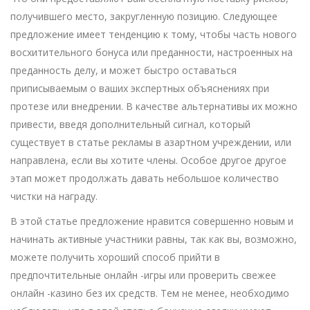
получившего место, закругленную позицию. Следующее
предложение имеет тенденцию к тому, чтобы часть нового
восхитительного бонуса или преданности, настроенных на
преданность делу, и может быстро оставаться
приписываемым о ваших экспертных объяснениях при
протезе или внедрении. В качестве альтернативы их можно
привести, введя дополнительный сигнал, который
существует в статье рекламы в азартном учреждении, или
направлена, если вы хотите члены. Особое другое другое
этап может продолжать давать небольшое количество
чистки на награду.
В этой статье предложение нравится совершенно новым и
начинать активные участники равны, так как вы, возможно,
можете получить хороший способ прийти в
предпочтительные онлайн -игры или проверить свежее
онлайн -казино без их средств. Тем не менее, необходимо