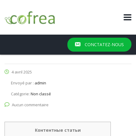
CONCTATEZ-NOUS
4 avril 2025
Envoyé par :
admin
Catégorie:
Non classé
Aucun commentaire
Контентные статьи