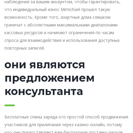
наблюдения за вашим аккаунтом, чтобы гарантировать,
что индивидуальный износ Mimichael прошел такую ​​
возможность. Кроме того, азартные дома слишком
граничат с абсолютными максимальными диапазонами
кассовых ресурсов и начинают ограничения по часам
спроса для взаимодействия и использования доступных
повторных записей.
они являются
предложением
консультанта
Бесплатные спины заряда-это простой способ продвижения
участников для прилипания через казино онлайн, потому
что они предоставляют вам бесплатную поставку рисков,