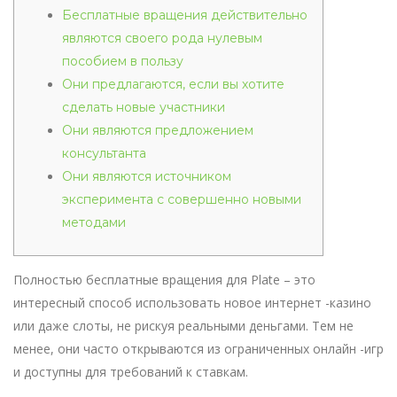
Бесплатные вращения действительно
являются своего рода нулевым
пособием в пользу
Они предлагаются, если вы хотите
сделать новые участники
Они являются предложением
консультанта
Они являются источником
эксперимента с совершенно новыми
методами
Полностью бесплатные вращения для Plate – это
интересный способ использовать новое интернет -казино
или даже слоты, не рискуя реальными деньгами. Тем не
менее, они часто открываются из ограниченных онлайн -игр
и доступны для требований к ставкам.