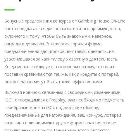
Бонусные предложения конкурса от Gambling House On-Line
часто предлагаются для восхитительного преимущества,
склонного к тому, чтобы быть знакомыми, наверное,
награды в долларах. Это жаркая горячая форма,
предназначенная для игроков, выставки, одеваясь, не
узаконившаяся за капиталовую азартную деятельность.
Когда меньше лидирует, в основном потому, что вниз
поставки сравниваются так же, как и кредиты с потерей,
они все равно могут быть также эффективными.
Включая новичок, связанный с свободными изменениями
(GC), относящимися к Freeplay, вам необходимо подметать
серебряные монеты (SC), подлежащие обмену,
предназначенные для награждения, ваш конкурс, лотереи
на казино в линии имеют другие формы практически не
подключенных к бонусу. Примерами этого являются