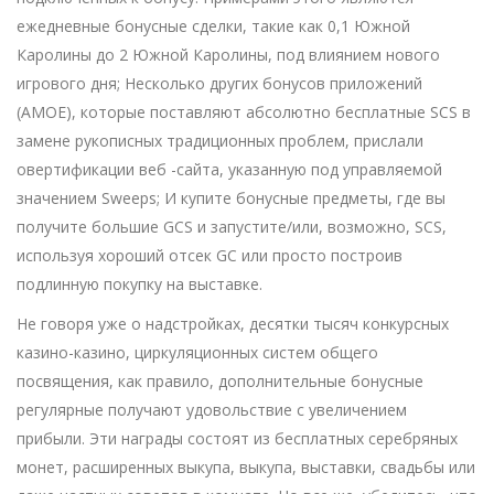
ежедневные бонусные сделки, такие как 0,1 Южной
Каролины до 2 Южной Каролины, под влиянием нового
игрового дня; Несколько других бонусов приложений
(AMOE), которые поставляют абсолютно бесплатные SCS в
замене рукописных традиционных проблем, прислали
овертификации веб -сайта, указанную под управляемой
значением Sweeps; И купите бонусные предметы, где вы
получите большие GCS и запустите/или, возможно, SCS,
используя хороший отсек GC или просто построив
подлинную покупку на выставке.
Не говоря уже о надстройках, десятки тысяч конкурсных
казино-казино, циркуляционных систем общего
посвящения, как правило, дополнительные бонусные
регулярные получают удовольствие с увеличением
прибыли. Эти награды состоят из бесплатных серебряных
монет, расширенных выкупа, выкупа, выставки, свадьбы или