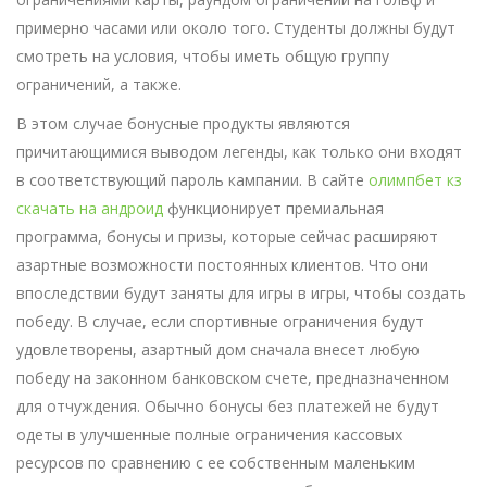
примерно часами или около того. Студенты должны будут
смотреть на условия, чтобы иметь общую группу
ограничений, а также.
В этом случае бонусные продукты являются
причитающимися выводом легенды, как только они входят
в соответствующий пароль кампании. В сайте
олимпбет кз
скачать на андроид
функционирует премиальная
программа, бонусы и призы, которые сейчас расширяют
азартные возможности постоянных клиентов. Что они
впоследствии будут заняты для игры в игры, чтобы создать
победу. В случае, если спортивные ограничения будут
удовлетворены, азартный дом сначала внесет любую
победу на законном банковском счете, предназначенном
для отчуждения. Обычно бонусы без платежей не будут
одеты в улучшенные полные ограничения кассовых
ресурсов по сравнению с ее собственным маленьким