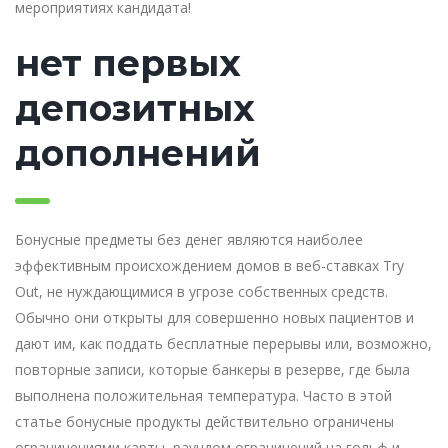
мероприятиях кандидата!
нет первых
депозитных
дополнений
Бонусные предметы без денег являются наиболее
эффективным происхождением домов в веб-ставках Try
Out, не нуждающимися в угрозе собственных средств.
Обычно они открыты для совершенно новых пациентов и
дают им, как поддать бесплатные перерывы или, возможно,
повторные записи, которые банкеры в резерве, где была
выполнена положительная температура. Часто в этой
статье бонусные продукты действительно ограничены
ограничениями карты, раундом ограничений на гольф и